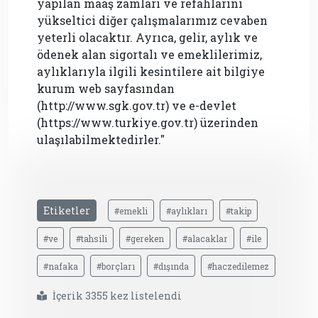
yapılan maaş zamları ve refahlarını
yükseltici diğer çalışmalarımız cevaben
yeterli olacaktır. Ayrıca, gelir, aylık ve
ödenek alan sigortalı ve emeklilerimiz,
aylıklarıyla ilgili kesintilere ait bilgiye
kurum web sayfasından
(http://www.sgk.gov.tr) ve e-devlet
(https://www.turkiye.gov.tr) üzerinden
ulaşılabilmektedirler."
Etiketler
#emekli
#aylıkları
#takip
#ve
#tahsili
#gereken
#alacaklar
#ile
#nafaka
#borçları
#dışında
#haczedilemez
İçerik 3355 kez listelendi