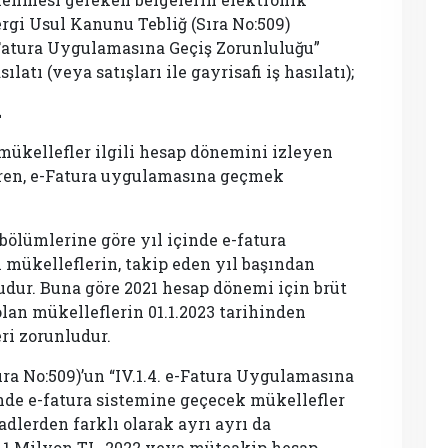
gi Usul Kanunu Tebliğ (Sıra No:509)
e-Fatura Uygulamasına Geçiş Zorunluluğu”
latı (veya satışları ile gayrisafi iş hasılatı);
L
 mükellefler ilgili hesap dönemini izleyen
aren, e-Fatura uygulamasına geçmek
.6 bölümlerine göre yıl içinde e-fatura
mükelleflerin, takip eden yıl başından
udur. Buna göre 2021 hesap dönemi için brüt
olan mükelleflerin 01.1.2023 tarihinden
ri zorunludur.
ra No:509)’un “IV.1.4. e-Fatura Uygulamasına
nde e-fatura sistemine geçecek mükellefler
adlerden farklı olarak ayrı ayrı da
a 1 Milyon TL, 2022 veya müteakip hesap