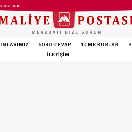
tasi.com
INLARIMIZ
SORU-CEVAP
TCMB KURLAR
K
İLETİŞİM