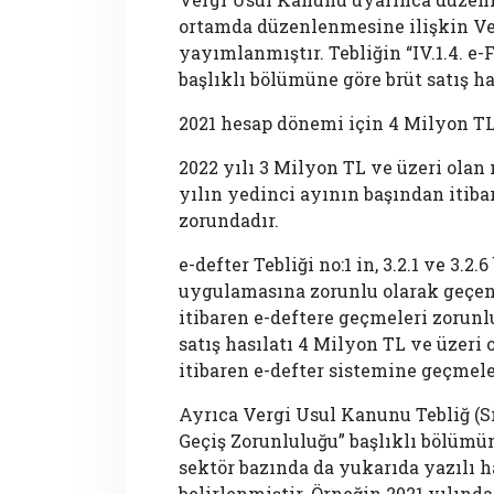
ortamda düzenlenmesine ilişkin Ver
yayımlanmıştır. Tebliğin “IV.1.4. 
başlıklı bölümüne göre brüt satış hası
2021 hesap dönemi için 4 Milyon T
2022 yılı 3 Milyon TL ve üzeri olan
yılın yedinci ayının başından itib
zorundadır.
e-defter Tebliği no:1 in, 3.2.1 ve 3.2
uygulamasına zorunlu olarak geçen 
itibaren e-deftere geçmeleri zorunl
satış hasılatı 4 Milyon TL ve üzeri 
itibaren e-defter sistemine geçmele
Ayrıca Vergi Usul Kanunu Tebliğ (Sı
Geçiş Zorunluluğu” başlıklı bölümü
sektör bazında da yukarıda yazılı h
belirlenmiştir. Örneğin 2021 yılınd