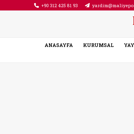
+90 312 425 81 93
yardim@maliyepos
ANASAYFA
KURUMSAL
YAY