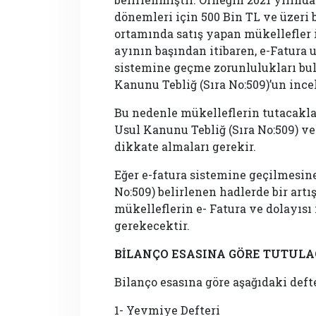
dönemleri için 500 Bin TL ve üzeri b
ortamında satış yapan mükellefler 
ayının başından itibaren, e-Fatura
sistemine geçme zorunlulukları bul
Kanunu Tebliğ (Sıra No:509)’un ince
Bu nedenle mükelleflerin tutacakla
Usul Kanunu Tebliğ (Sıra No:509) ve
dikkate almaları gerekir.
Eğer e-fatura sistemine geçilmesine
No:509) belirlenen hadlerde bir art
mükelleflerin e- Fatura ve dolayısı
gerekecektir.
BİLANÇO ESASINA GÖRE TUTUL
Bilanço esasına göre aşağıdaki defte
1- Yevmiye Defteri