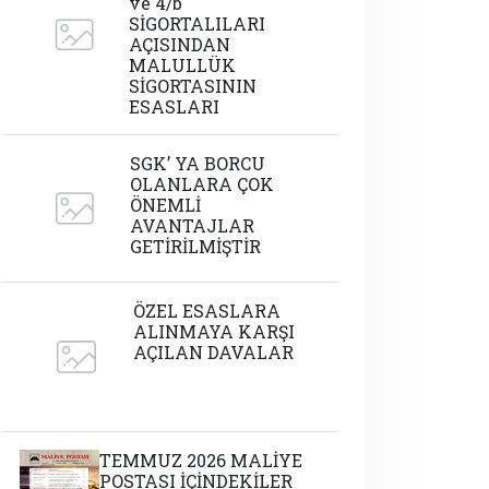
ve 4/b
SİGORTALILARI
AÇISINDAN
MALULLÜK
SİGORTASININ
ESASLARI
SGK’ YA BORCU
OLANLARA ÇOK
ÖNEMLİ
AVANTAJLAR
GETİRİLMİŞTİR
ÖZEL ESASLARA
ALINMAYA KARŞI
AÇILAN DAVALAR
TEMMUZ 2026 MALİYE
POSTASI İÇİNDEKİLER