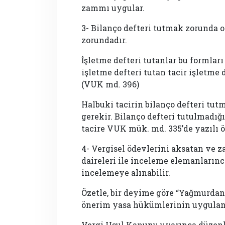
zammı uygular.
3- Bilanço defteri tutmak zorunda 
zorundadır.
İşletme defteri tutanlar bu formlar
işletme defteri tutan tacir işletme 
(VUK md. 396)
Halbuki tacirin bilanço defteri tut
gerekir. Bilanço defteri tutulmadığ
tacire VUK mük. md. 335’de yazılı öz
4- Vergisel ödevlerini aksatan ve 
daireleri ile inceleme elemanlarınca
incelemeye alınabilir.
Özetle, bir deyime göre “Yağmurd
önerim yasa hükümlerinin uygulan
Vergi Usul Kanunu uyarınca düzenl