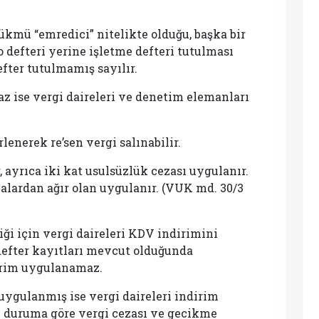
hükmü “emredici” nitelikte olduğu, başka bir
o defteri yerine işletme defteri tutulması
fter tutulmamış sayılır.
z ise vergi daireleri ve denetim elemanları
lenerek re’sen vergi salınabilir.
, ayrıca iki kat usulsüzlük cezası uygulanır.
ezalardan ağır olan uygulanır. (VUK md. 30/3
iği için vergi daireleri KDV indirimini
defter kayıtları mevcut olduğunda
dirim uygulanamaz.
uygulanmış ise vergi daireleri indirim
e duruma göre vergi cezası ve gecikme