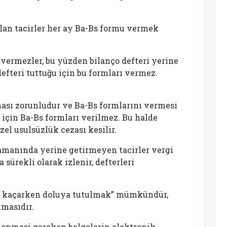
olan tacirler her ay Ba-Bs formu vermek
ı vermezler, bu yüzden bilanço defteri yerine
defteri tuttuğu için bu formları vermez.
ması zorunludur ve Ba-Bs formlarını vermesi
ı için Ba-Bs formları verilmez. Bu halde
el usulsüzlük cezası kesilir.
zamanında yerine getirmeyen tacirler vergi
 sürekli olarak izlenir, defterleri
an kaçarken doluya tutulmak” mümkündür,
masıdır.
enmesi gereken belgelerin elektronik