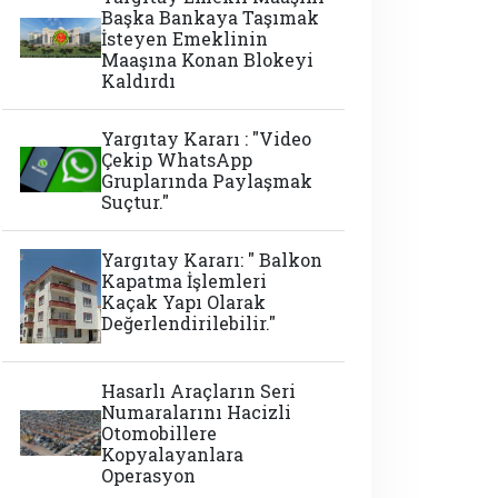
Başka Bankaya Taşımak
İsteyen Emeklinin
Maaşına Konan Blokeyi
Kaldırdı
Yargıtay Kararı : "Video
Çekip WhatsApp
Gruplarında Paylaşmak
Suçtur."
Yargıtay Kararı: " Balkon
Kapatma İşlemleri
Kaçak Yapı Olarak
Değerlendirilebilir."
Hasarlı Araçların Seri
Numaralarını Hacizli
Otomobillere
Kopyalayanlara
Operasyon