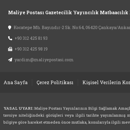
Maliye Postası Gazetecilik Yayıncılık Matbaacılık L
Kocatepe Mh. Bayındır-2 Sk. No:64, 06420 Çankaya/Anka
+90 312 425 81 93
+90 312 425 98 19
yardim@maliyepostasi.com
Ana Sayfa
Çerez Politikası
Kişisel Verilerin K
YASAL UYARI:
Maliye Postası Yayınlarının Bilgi Sağlamak Amaçlı İ
tavsiye niteliğindeki görüşleri veya ilgili tarihte yayımlanmış m
bilgiye göre hareket etmeden önce mutlaka, konularıyla ilgili mevzu