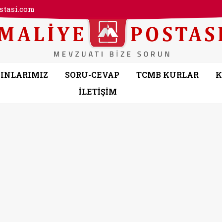
tasi.com
INLARIMIZ
SORU-CEVAP
TCMB KURLAR
K
İLETİŞİM