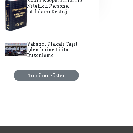
Kadın Kooperatiflerine
Nitelikli Personel
İstihdamı Desteği
Yabancı Plakalı Taşıt
İşlemlerine Dijital
Düzenleme
Tümünü Göster