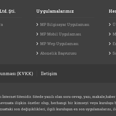
td. Şti.
Uygulamalarımız
Hes
ra
MP Bilgisayar Uygulaması
Ü
MP Mobil Uygulaması
M
MP Wep Uygulaması
E
Abonelik Başvurusu
S
orunması (KVKK)
İletişim
nternet Sitesidir. Sitede yazılı olan soru-cevap, yazı, makale,haber
evzuata ilişkin özetler olup, herhangi bir kimseyi veya kuruluşu b
attaki son değişiklikleri, ilgili kuruluşun en son uygulamalarını, ilg