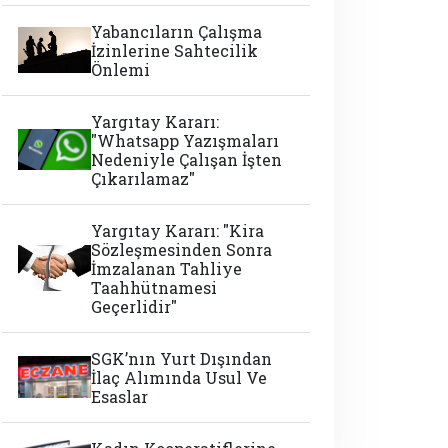
Yabancıların Çalışma
İzinlerine Sahtecilik
Önlemi
Yargıtay Kararı:
"Whatsapp Yazışmaları
Nedeniyle Çalışan İşten
Çıkarılamaz"
Yargıtay Kararı: "Kira
Sözleşmesinden Sonra
İmzalanan Tahliye
Taahhütnamesi
Geçerlidir"
SGK’nın Yurt Dışından
İlaç Alımında Usul Ve
Esaslar