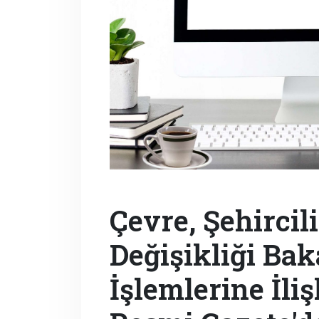
Çevre, Şehircil
Değişikliği Bak
İşlemlerine İli