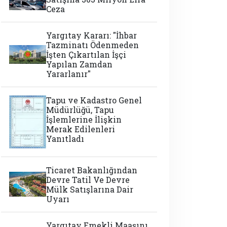
Ceza
Yargıtay Kararı: "İhbar
Tazminatı Ödenmeden
İşten Çıkartılan İşçi
Yapılan Zamdan
Yararlanır"
Tapu ve Kadastro Genel
Müdürlüğü, Tapu
İşlemlerine İlişkin
Merak Edilenleri
Yanıtladı
Ticaret Bakanlığından
Devre Tatil Ve Devre
Mülk Satışlarına Dair
Uyarı
Yargıtay Emekli Maaşını