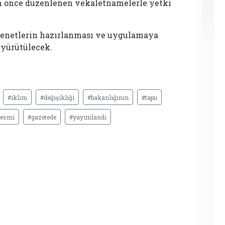
n önce düzenlenen vekaletnamelerle yetki
senetlerin hazırlanması ve uygulamaya
a yürütülecek.
#iklim
#değişikliği
#bakanlığının
#tapu
resmi
#gazetede
#yayımlandı