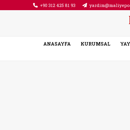
+90 312 425 81 93
yardim@maliyepos
ANASAYFA
KURUMSAL
YAY