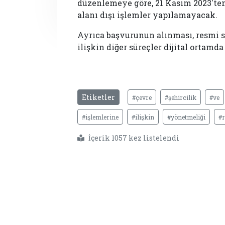
düzenlemeye göre, 21 Kasım 2023'te
alanı dışı işlemler yapılamayacak.
Ayrıca başvurunun alınması, resmi 
ilişkin diğer süreçler dijital ortamd
Etiketler
#çevre
#şehircilik
#ve
#işlemlerine
#ilişkin
#yönetmeliği
#
İçerik 1057 kez listelendi