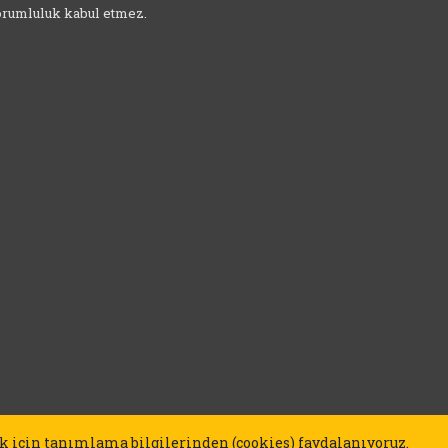
sorumluluk kabul etmez.
k için tanımlama bilgilerinden (cookies) faydalanıyoruz.