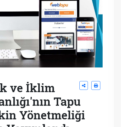
ik ve İklim
anlığı'nın Tapu
şkin Yönetmeliği