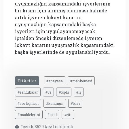
uyuşmazlığın kapsamındaki işyerlerinin
bir kısmı için alınmış olunması halinde
artık işveren lokavt kararını
uyuşmazlığın kapsamındaki başka
işyerleri için uygulayanamayacak.
İptalden önceki düzenlemede işveren
lokavt kararını uyuşmazlık kapsamındaki
başka işyerlerinde de uygulanabiliyordu.
Etiketler
#anayasa
#mahkemesi
#sendikalar
#ve
#toplu
#iş
#sözleşmesi
#kanunun
#bazı
#maddelerini
#iptal
#etti
İçerik 3529 kez listelendi