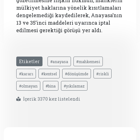
gözetilmesine ilişkin hükmün, maliklerin
mülkiyet haklarına yönelik kısıtlamaları
dengelemediği kaydedilerek, Anayasa’nın
13 ve 35’inci maddeleri uyarınca iptal
edilmesi gerektiği görüşü yer aldı.
Etiketler
#anayasa
#mahkemesi
#kararı
#kentsel
#dönüşümde
#riskli
#olmayan
#bina
#yıkılamaz
İçerik 3370 kez listelendi