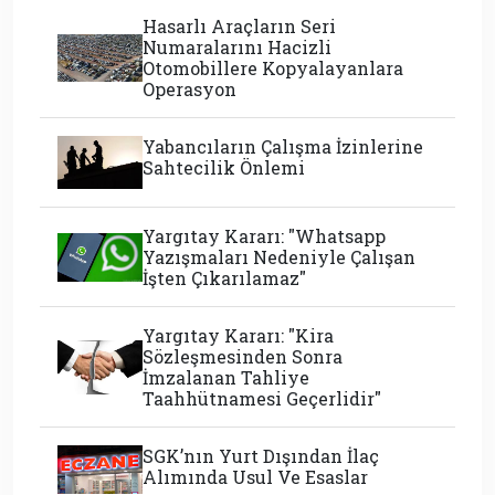
Hasarlı Araçların Seri
Numaralarını Hacizli
Otomobillere Kopyalayanlara
Operasyon
Yabancıların Çalışma İzinlerine
Sahtecilik Önlemi
Yargıtay Kararı: "Whatsapp
Yazışmaları Nedeniyle Çalışan
İşten Çıkarılamaz"
Yargıtay Kararı: "Kira
Sözleşmesinden Sonra
İmzalanan Tahliye
Taahhütnamesi Geçerlidir"
SGK’nın Yurt Dışından İlaç
Alımında Usul Ve Esaslar