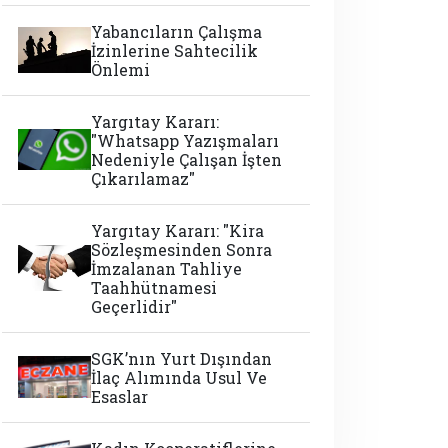
Yabancıların Çalışma
İzinlerine Sahtecilik
Önlemi
Yargıtay Kararı:
"Whatsapp Yazışmaları
Nedeniyle Çalışan İşten
Çıkarılamaz"
Yargıtay Kararı: "Kira
Sözleşmesinden Sonra
İmzalanan Tahliye
Taahhütnamesi
Geçerlidir"
SGK’nın Yurt Dışından
İlaç Alımında Usul Ve
Esaslar