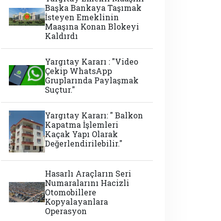
Başka Bankaya Taşımak
İsteyen Emeklinin
Maaşına Konan Blokeyi
Kaldırdı
Yargıtay Kararı : "Video
Çekip WhatsApp
Gruplarında Paylaşmak
Suçtur."
Yargıtay Kararı: " Balkon
Kapatma İşlemleri
Kaçak Yapı Olarak
Değerlendirilebilir."
Hasarlı Araçların Seri
Numaralarını Hacizli
Otomobillere
Kopyalayanlara
Operasyon