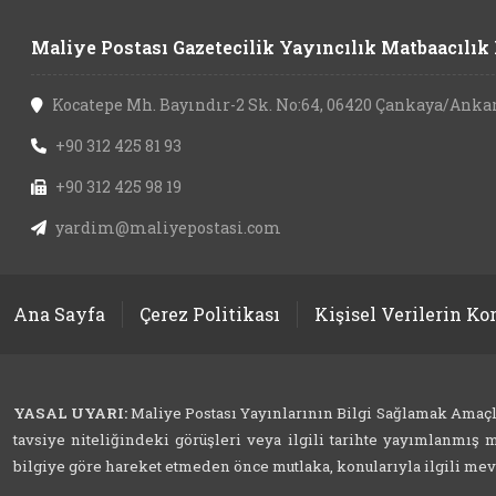
Maliye Postası Gazetecilik Yayıncılık Matbaacılık L
Kocatepe Mh. Bayındır-2 Sk. No:64, 06420 Çankaya/Anka
+90 312 425 81 93
+90 312 425 98 19
yardim@maliyepostasi.com
Ana Sayfa
Çerez Politikası
Kişisel Verilerin K
YASAL UYARI:
Maliye Postası Yayınlarının Bilgi Sağlamak Amaçlı İ
tavsiye niteliğindeki görüşleri veya ilgili tarihte yayımlanmış m
bilgiye göre hareket etmeden önce mutlaka, konularıyla ilgili mevzu