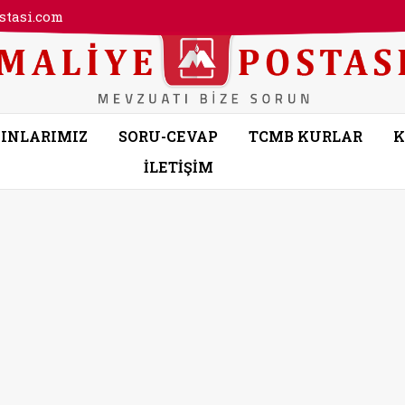
tasi.com
INLARIMIZ
SORU-CEVAP
TCMB KURLAR
K
İLETİŞİM