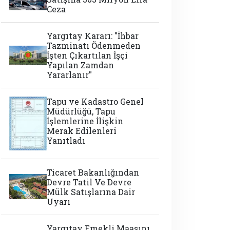
Ceza
Yargıtay Kararı: "İhbar
Tazminatı Ödenmeden
İşten Çıkartılan İşçi
Yapılan Zamdan
Yararlanır"
Tapu ve Kadastro Genel
Müdürlüğü, Tapu
İşlemlerine İlişkin
Merak Edilenleri
Yanıtladı
Ticaret Bakanlığından
Devre Tatil Ve Devre
Mülk Satışlarına Dair
Uyarı
Yargıtay Emekli Maaşını