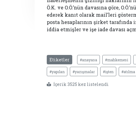
haberleşmenin gizliliği haklarının i
Ö.K. ve O.Ö.’nün davasına göre, O.Ö.’n
ederek kanıt olarak mail’leri gösterm
posta hesaplarının şirket tarafında 
iddia etmişler ve işe iade davası açm
Etiketler
#anayasa
#mahkemesi
#yapılan
#yazışmalar
#işten
#atılma
İçerik 3525 kez listelendi