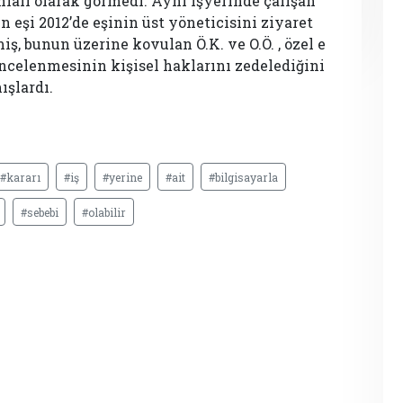
hlali olarak görmedi. Aynı işyerinde çalışan
ün eşi 2012’de eşinin üst yöneticisini ziyaret
iş, bunun üzerine kovulan Ö.K. ve O.Ö. , özel e
incelenmesinin kişisel haklarını zedelediğini
ışlardı.
#kararı
#iş
#yerine
#ait
#bilgisayarla
#sebebi
#olabilir