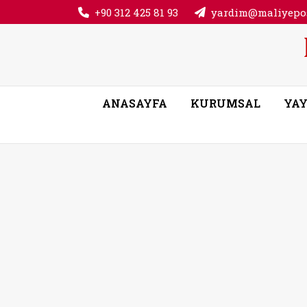
+90 312 425 81 93
yardim@maliyepos
ANASAYFA
KURUMSAL
YAY