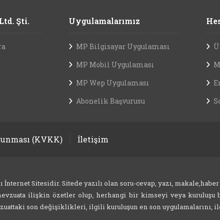
td. Şti.
Uygulamalarımız
Hes
ra
MP Bilgisayar Uygulaması
Ü
MP Mobil Uygulaması
M
MP Wep Uygulaması
E
Abonelik Başvurusu
S
orunması (KVKK)
İletişim
nternet Sitesidir. Sitede yazılı olan soru-cevap, yazı, makale,haber
evzuata ilişkin özetler olup, herhangi bir kimseyi veya kuruluşu b
attaki son değişiklikleri, ilgili kuruluşun en son uygulamalarını, ilg