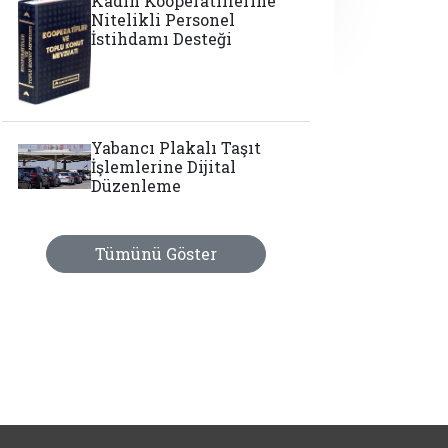
Kadın Kooperatiflerine
Nitelikli Personel
İstihdamı Desteği
Yabancı Plakalı Taşıt
İşlemlerine Dijital
Düzenleme
Tümünü Göster