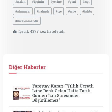
#atılan
#işçinin
#yerine
#yeni
#işçi
#alınması
#halinde
#işe
#iade
#talebi
#incelenmelidir
İçerik 4377 kez listelendi
Diğer Haberler
Yargıtay Kararı: "Yıllık Ücretli
İzine Denk Gelen Hafta Tatili
Günleri İzin Süresinden
Düşürülemez"