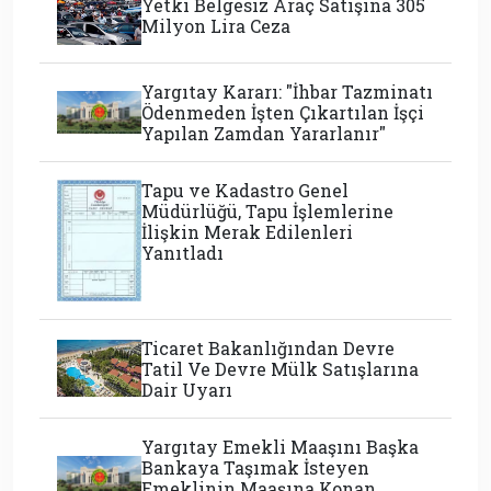
Yetki Belgesiz Araç Satışına 305
Milyon Lira Ceza
Yargıtay Kararı: "İhbar Tazminatı
Ödenmeden İşten Çıkartılan İşçi
Yapılan Zamdan Yararlanır"
Tapu ve Kadastro Genel
Müdürlüğü, Tapu İşlemlerine
İlişkin Merak Edilenleri
Yanıtladı
Ticaret Bakanlığından Devre
Tatil Ve Devre Mülk Satışlarına
Dair Uyarı
Yargıtay Emekli Maaşını Başka
Bankaya Taşımak İsteyen
Emeklinin Maaşına Konan