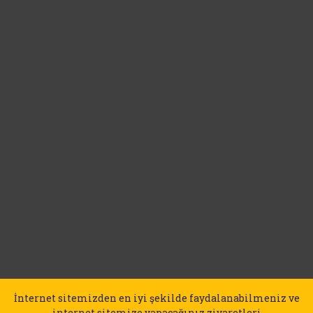
İnternet sitemizden en iyi şekilde faydalanabilmeniz ve
internet sitemize yapacağınız ziyaretleri