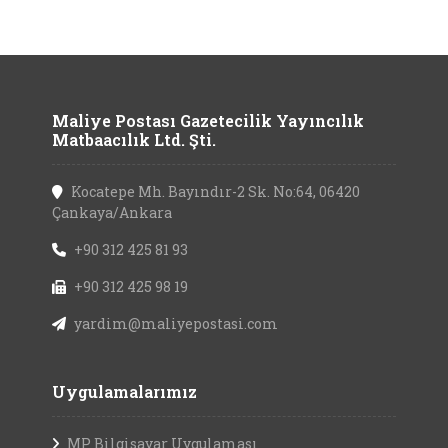
Maliye Postası Gazetecilik Yayıncılık
Matbaacılık Ltd. Şti.
Kocatepe Mh. Bayındır-2 Sk. No:64, 06420
Çankaya/Ankara
+90 312 425 81 93
+90 312 425 98 19
yardim@maliyepostasi.com
Uygulamalarımız
MP Bilgisayar Uygulaması