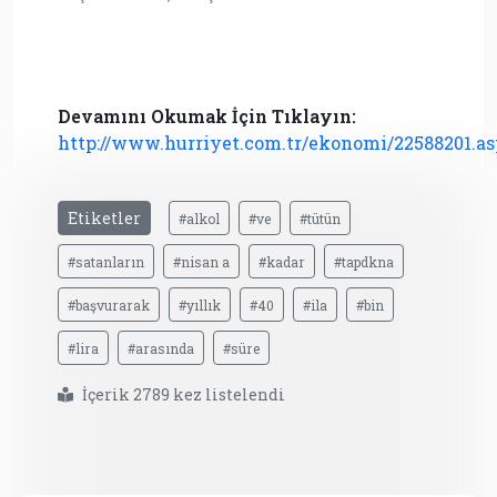
Devamını Okumak İçin Tıklayın:
http://www.hurriyet.com.tr/ekonomi/22588201.as
Etiketler
#alkol
#ve
#tütün
#satanların
#nisan a
#kadar
#tapdkna
#başvurarak
#yıllık
#40
#ila
#bin
#lira
#arasında
#süre
İçerik 2789 kez listelendi