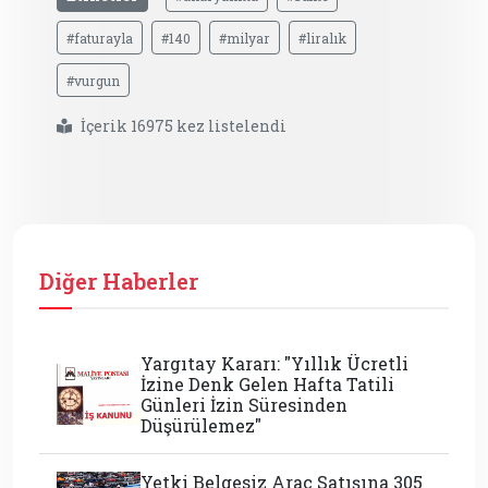
#faturayla
#140
#milyar
#liralık
#vurgun
İçerik 16975 kez listelendi
Diğer Haberler
Yargıtay Kararı: "Yıllık Ücretli
İzine Denk Gelen Hafta Tatili
Günleri İzin Süresinden
Düşürülemez"
Yetki Belgesiz Araç Satışına 305