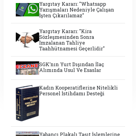
Yargıtay Kararı: "Whatsapp
Yazışmaları Nedeniyle Çalışan
İşten Çıkarılamaz"
Yargıtay Kararı: "Kira
Sözleşmesinden Sonra
İmzalanan Tahliye
Taahhütnamesi Geçerlidir"
SGK’nın Yurt Dışından İlaç
Alımında Usul Ve Esaslar
Kadın Kooperatiflerine Nitelikli
Personel İstihdamı Desteği
Yabancı Plakalı Taşıt İşlemlerine