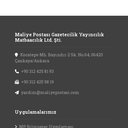
Maliye Postası Gazetecilik Yayıncılık
Matbaacılık Ltd. Şti.
Kocatepe Mh. Bayındır-2 Sk. No:64, 06420
Çankaya/Ankara
+90 312 425 81 93
+90 312 425 98 19
yardim@maliyepostasi.com
Uygulamalarımız
MP Bilgisayar Uygulaması