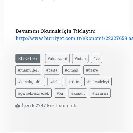
Devamını Okumak İçin Tıklayın:
http://www.hurriyet.com.tr/ekonomi/22327659.a
Etiketler
#akaryakıt
#tütün
#ve
#mamulleri
#başta
#olmak
#üzere
#kaçakçılıkla
#daha
#etkin
#mücadeleyi
#gerçekleştirecek
#bir
#kanun
#tasarısı
İçerik 2747 kez listelendi