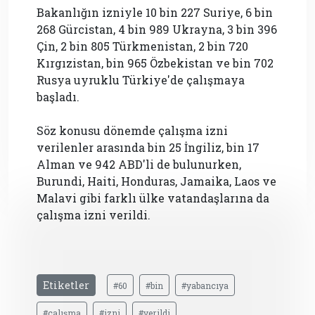
Bakanlığın izniyle 10 bin 227 Suriye, 6 bin
268 Gürcistan, 4 bin 989 Ukrayna, 3 bin 396
Çin, 2 bin 805 Türkmenistan, 2 bin 720
Kırgızistan, bin 965 Özbekistan ve bin 702
Rusya uyruklu Türkiye'de çalışmaya
başladı.
Söz konusu dönemde çalışma izni
verilenler arasında bin 25 İngiliz, bin 17
Alman ve 942 ABD'li de bulunurken,
Burundi, Haiti, Honduras, Jamaika, Laos ve
Malavi gibi farklı ülke vatandaşlarına da
çalışma izni verildi.
Etiketler
#60
#bin
#yabancıya
#çalışma
#izni
#verildi