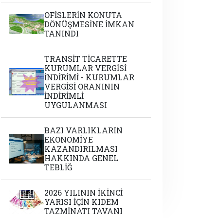
OFİSLERİN KONUTA
DÖNÜŞMESİNE İMKAN
TANINDI
TRANSİT TİCARETTE
KURUMLAR VERGİSİ
İNDİRİMİ - KURUMLAR
VERGİSİ ORANININ
İNDİRİMLİ
UYGULANMASI
BAZI VARLIKLARIN
EKONOMİYE
KAZANDIRILMASI
HAKKINDA GENEL
TEBLİĞ
2026 YILININ İKİNCİ
YARISI İÇİN KIDEM
TAZMİNATI TAVANI