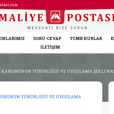
tasi.com
INLARIMIZ
SORU-CEVAP
TCMB KURLAR
K
İLETİŞİM
e KANUNUNUN YÜRÜRLÜĞÜ VE UYGULAMA ŞEKLİ H