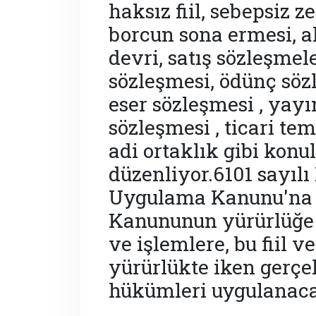
haksız fiil, sebepsiz z
borcun sona ermesi, a
devri, satış sözleşmele
sözleşmesi, ödünç söz
eser sözleşmesi , yay
sözleşmesi , ticari tem
adi ortaklık gibi konu
düzenliyor.6101 sayıl
Uygulama Kanunu'na g
Kanununun yürürlüğe gi
ve işlemlere, bu fiil 
yürürlükte iken gerçe
hükümleri uygulanac