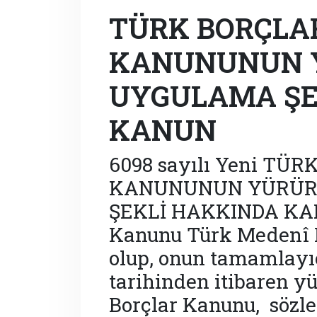
TÜRK BORÇLA
KANUNUNUN 
UYGULAMA ŞE
KANUN
6098 sayılı Yeni T
KANUNUNUN YÜRÜR
ŞEKLİ HAKKINDA KANU
Kanunu Türk Medenî 
olup, onun tamamlayıc
tarihinden itibaren yü
Borçlar Kanunu, sözle