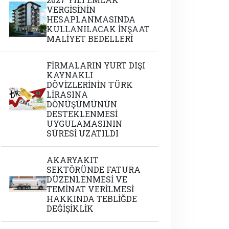
VERGİSİNİN
HESAPLANMASINDA
KULLANILACAK İNŞAAT
MALİYET BEDELLERİ
FİRMALARIN YURT DIŞI
KAYNAKLI
DÖVİZLERİNİN TÜRK
LİRASINA
DÖNÜŞÜMÜNÜN
DESTEKLENMESİ
UYGULAMASININ
SÜRESİ UZATILDI
AKARYAKIT
SEKTÖRÜNDE FATURA
DÜZENLENMESİ VE
TEMİNAT VERİLMESİ
HAKKINDA TEBLİĞDE
DEĞİŞİKLİK