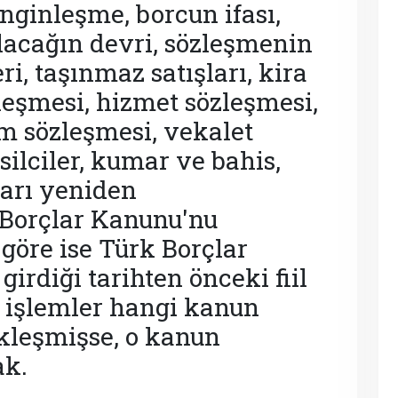
enginleşme, borcun ifası,
lacağın devri, sözleşmenin
ri, taşınmaz satışları, kira
leşmesi, hizmet sözleşmesi,
ım sözleşmesi, vekalet
silciler, kumar ve bahis,
ları yeniden
ı Borçlar Kanunu'nu
öre ise Türk Borçlar
rdiği tarihten önceki fiil
ve işlemler hangi kanun
kleşmişse, o kanun
ak.