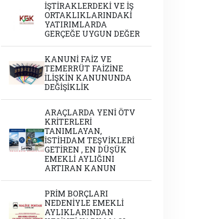
İŞTİRAKLERDEKİ VE İŞ
ORTAKLIKLARINDAKİ
YATIRIMLARDA
GERÇEĞE UYGUN DEĞER
KANUNİ FAİZ VE
TEMERRÜT FAİZİNE
İLİŞKİN KANUNUNDA
DEĞİŞİKLİK
ARAÇLARDA YENİ ÖTV
KRİTERLERİ
TANIMLAYAN,
İSTİHDAM TEŞVİKLERİ
GETİREN , EN DÜŞÜK
EMEKLİ AYLIĞINI
ARTIRAN KANUN
PRİM BORÇLARI
NEDENİYLE EMEKLİ
AYLIKLARINDAN