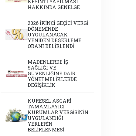
KESİNTİ YAPILMASI
HAKKINDA GENELGE
2026 İKİNCİ GEÇİCİ VERGİ
DÖNEMİNDE
UYGULANACAK
YENİDEN DEĞERLEME
ORANI BELİRLENDİ
MADENLERDE İŞ
SAĞLIĞI VE
GÜVENLİĞİNE DAİR
YÖNETMELİKLERDE
DEĞİŞİKLİK
KÜRESEL ASGARİ
TAMAMLAYICI
KURUMLAR VERGİSİNİN
UYGULANDIĞI
YERLERİN
BELİRLENMESİ