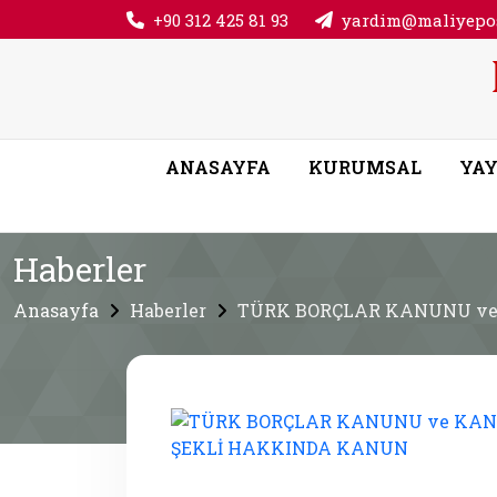
+90 312 425 81 93
yardim@maliyepos
ANASAYFA
KURUMSAL
YAY
Haberler
Anasayfa
Haberler
TÜRK BORÇLAR KANUNU v