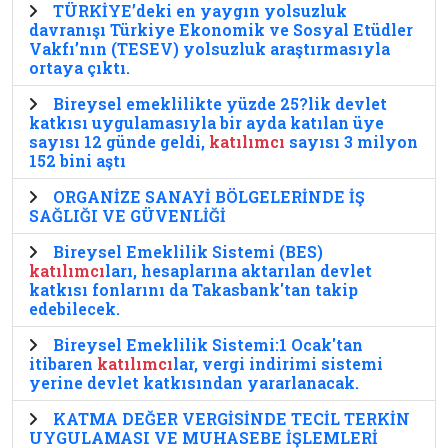
TÜRKİYE’deki en yaygın yolsuzluk
davranışı Türkiye Ekonomik ve Sosyal Etüdler
Vakfı’nın (TESEV) yolsuzluk araştırmasıyla
ortaya çıktı.
Bireysel emeklilikte yüzde 25?lik devlet
katkısı uygulamasıyla bir ayda katılan üye
sayısı 12 günde geldi,
katılımcı
sayısı 3 milyon
152 bini aştı
ORGANİZE SANAYİ BÖLGELERİNDE İŞ
SAĞLIĞI VE GÜVENLİĞİ
Bireysel Emeklilik Sistemi (BES)
katılımcı
ları, hesaplarına aktarılan devlet
katkısı fonlarını da Takasbank'tan takip
edebilecek.
Bireysel Emeklilik Sistemi:1 Ocak'tan
itibaren
katılımcı
lar, vergi indirimi sistemi
yerine devlet katkısından yararlanacak.
KATMA DEĞER VERGİSİNDE TECİL TERKİN
UYGULAMASI VE MUHASEBE İŞLEMLERİ