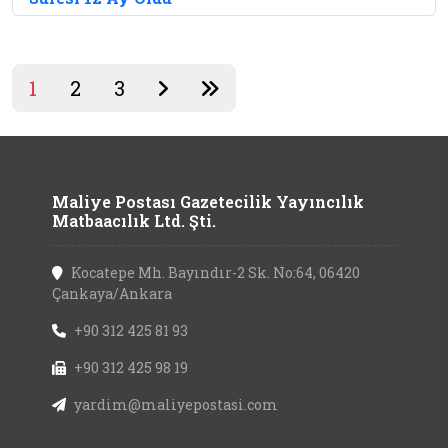
1
2
3
Maliye Postası Gazetecilik Yayıncılık
Matbaacılık Ltd. Şti.
Kocatepe Mh. Bayındır-2 Sk. No:64, 06420
Çankaya/Ankara
+90 312 425 81 93
+90 312 425 98 19
yardim@maliyepostasi.com