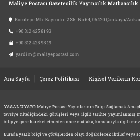
Maliye Postası Gazetecilik Yayıncılık Matbaacılık L
Kocatepe Mh. Bayındır-2 Sk. No:64, 06420 Çankaya/Anka
+90 312 425 81 93
+90 312 425 98 19
yardim@maliyepostasi.com
Ana Sayfa
Çerez Politikası
Kişisel Verilerin K
YASAL UYARI:
Maliye Postası Yayınlarının Bilgi Sağlamak Amaçlı İ
tavsiye niteliğindeki görüşleri veya ilgili tarihte yayımlanmış m
bilgiye göre hareket etmeden önce mutlaka, konularıyla ilgili mevzu
Burada yazılı bilgi ve görüşlerden olayı doğabilecek ihtilaf veya