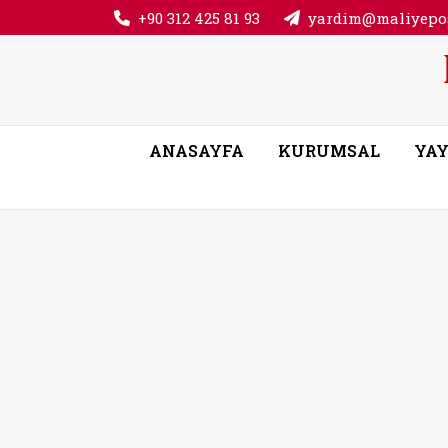
+90 312 425 81 93
yardim@maliyepos
ANASAYFA
KURUMSAL
YAY