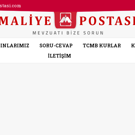
tasi.com
INLARIMIZ
SORU-CEVAP
TCMB KURLAR
K
İLETİŞİM