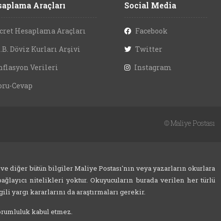
aplama Araçları
Social Media
cret Hesaplama Araçları
Facebook
.B. Döviz Kurları Arşivi
Twitter
nflasyon Verileri
Instagram
oru-Cevap
©
Maliye Postası
 ve diğer bütün bilgiler Maliye Postası'nın veya yazarların okurlara
ağlayıcı nitelikleri yoktur. Okuyucuların burada verilen her türlü
ili yargı kararlarını da araştırmaları gerekir.
sorumluluk kabul etmez.