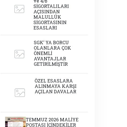
ve 4/b
SİGORTALILARI
AÇISINDAN
MALULLÜK
SİGORTASININ
ESASLARI
SGK’ YA BORCU
OLANLARA ÇOK
ÖNEMLİ
AVANTAJLAR
GETİRİLMİŞTİR
ÖZEL ESASLARA
ALINMAYA KARŞI
AÇILAN DAVALAR
TEMMUZ 2026 MALİYE
POSTASI İÇİNDEKİLER