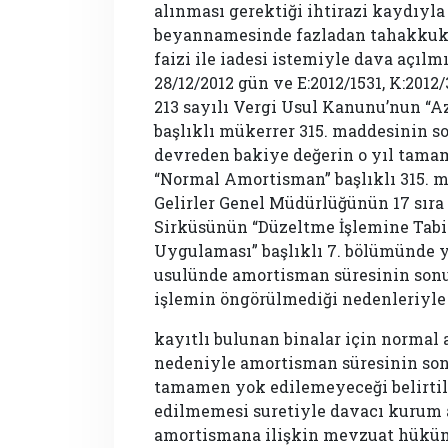
alınması gerektiği ihtirazi kaydıyla 
beyannamesinde fazladan tahakkuk et
faizi ile iadesi istemiyle dava açılm
28/12/2012 gün ve E:2012/1531, K:2012/
213 sayılı Vergi Usul Kanunu’nun “
başlıklı mükerrer 315. maddesinin so
devreden bakiye değerin o yıl tama
“Normal Amortisman” başlıklı 315. 
Gelirler Genel Müdürlüğünün 17 sır
Sirküsünün “Düzeltme İşlemine Tab
Uygulaması” başlıklı 7. bölümünde 
usulünde amortisman süresinin sonun
işlemin öngörülmediği nedenleriyle
kayıtlı bulunan binalar için norm
nedeniyle amortisman süresinin son
tamamen yok edilemeyeceği belirtil
edilmemesi suretiyle davacı kurum 
amortismana ilişkin mevzuat hüküm