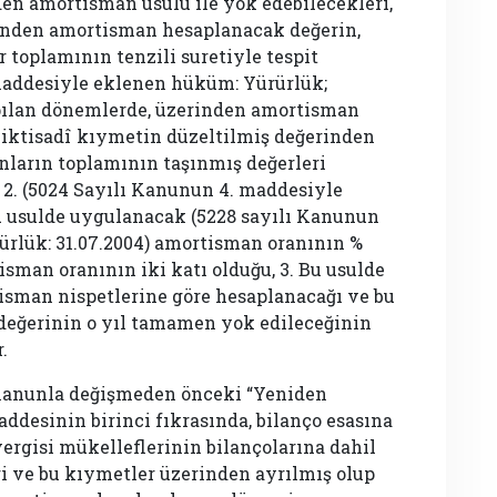
den amortisman usulü ile yok edebilecekleri,
erinden amortisman hesaplanacak değerin,
 toplamının tenzili suretiyle tespit
 maddesiyle eklenen hüküm: Yürürlük;
apılan dönemlerde, üzerinden amortisman
 iktisadî kıymetin düzeltilmiş değerinden
ların toplamının taşınmış değerleri
i 2. (5024 Sayılı Kanunun 4. maddesiyle
Bu usulde uygulanacak (5228 sayılı Kanunun
rürlük: 31.07.2004) amortisman oranının %
man oranının iki katı olduğu, 3. Bu usulde
sman nispetlerine göre hesaplanacağı ve bu
değerinin o yıl tamamen yok edileceğinin
.
 Kanunla değişmeden önceki “Yeniden
ddesinin birinci fıkrasında, bilanço esasına
vergisi mükelleflerinin bilançolarına dahil
i ve bu kıymetler üzerinden ayrılmış olup