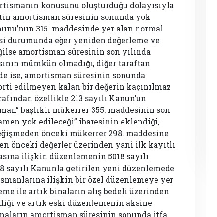
ortismanın konusunu oluşturduğu dolayısıyla
etin amortisman süresinin sonunda yok
anunu’nun 315. maddesinde yer alan normal
si durumunda eğer yeniden değerleme ve
ğilse amortisman süresinin son yılında
sının mümkün olmadığı, diğer taraftan
de ise, amortisman süresinin sonunda
ti edilmeyen kalan bir değerin kaçınılmaz
afından özellikle 213 sayılı Kanun’un
man” başlıklı mükerrer 355. maddesinin son
amen yok edileceği” ibaresinin eklendiği,
 değişmeden önceki mükerrer 298. maddesine
n önceki değerler üzerinden yani ilk kayıtlı
sına ilişkin düzenlemenin 5018 sayılı
8 sayılı Kanunla getirilen yeni düzenlemede
smanlarına ilişkin bir özel düzenlemeye yer
me ile artık binaların alış bedeli üzerinden
iği ve artık eski düzenlemenin aksine
inaların amortisman süresinin sonunda itfa