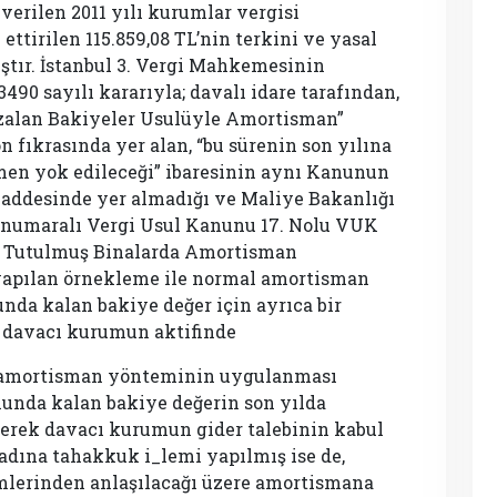
verilen 2011 yılı kurumlar vergisi
tirilen 115.859,08 TL’nin terkini ve yasal
ıştır. İstanbul 3. Vergi Mahkemesinin
3490 sayılı kararıyla; davalı idare tarafından,
Azalan Bakiyeler Usulüyle Amortisman”
n fıkrasında yer alan, “bu sürenin son yılına
men yok edileceği” ibaresinin aynı Kanunun
maddesinde yer almadığı ve Maliye Bakanlığı
a numaralı Vergi Usul Kanunu 17. Nolu VUK
i Tutulmuş Binalarda Amortisman
yapılan örnekleme ile normal amortisman
da kalan bakiye değer için ayrıca bir
 davacı kurumun aktifinde
al amortisman yönteminin uygulanması
unda kalan bakiye değerin son yılda
erek davacı kurumun gider talebinin kabul
adına tahakkuk i_lemi yapılmış ise de,
lerinden anlaşılacağı üzere amortismana