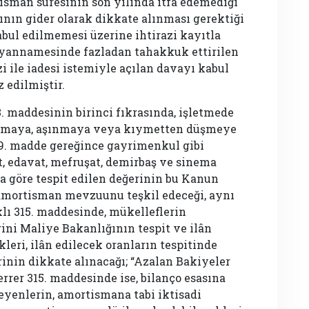
sman süresinin son yılında itfa edemediği
nın gider olarak dikkate alınması gerektiği
abul edilmemesi üzerine ihtirazi kayıtla
beyannamesinde fazladan tahakkuk ettirilen
zi ile iadesi istemiyle açılan davayı kabul
 edilmiştir.
. maddesinin birinci fıkrasında, işletmede
ranmaya, aşınmaya veya kıymetten düşmeye
9. madde gereğince gayrimenkul gibi
t, edavat, mefruşat, demirbaş ve sinema
ra göre tespit edilen değerinin bu Kanun
amortisman mevzuunu teşkil edeceği, aynı
ı 315. maddesinde, mükelleflerin
ini Maliye Bakanlığının tespit ve ilân
leri, ilân edilecek oranların tespitinde
inin dikkate alınacağı; “Azalan Bakiyeler
rer 315. maddesinde ise, bilanço esasına
eyenlerin, amortismana tabi iktisadi