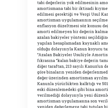
tabi değerlerin yok edilmesinin am
amortismana tabi bir iktisadi kıym
edilmesi gerektiği ve Vergi Usul K
amortisman uygulamasının seçilme
enflasyon düzeltmesi söz konusu de
amorti edilmeyen bir değerin kalma
azalan bakiyeler yöntemi seçildiğin
yapılan hesaplamadan kaynaklı amor
olduğu dolayısıyla Kanun koyucu tar
“Azalan Bakiyeler Usulüyle Amortis
fıkrasına “kalan bakiye değerin tam
diğer taraftan, 213 sayılı Kanun’un
göre binaların yeniden değerlenmede
değer üzerinden amortisman ayrılma
Kanunla yürürlükten kalktığı ve 501
eski düzenlemedeki gibi bina amorti
verilmediği dolayısıyla yeni düzenle
amortisman uygulamasına son verild
yeniden değerlemeye tabi tutulan b