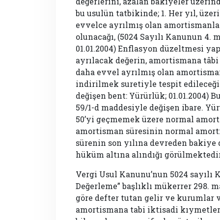
değerlerini, azalan bakiyeler üzerin
bu usulün tatbikinde; 1. Her yıl, üz
evvelce ayrılmış olan amortismanlar
olunacağı, (5024 Sayılı Kanunun 4.
01.01.2004) Enflasyon düzeltmesi y
ayrılacak değerin, amortismana tâbi
daha evvel ayrılmış olan amortisman
indirilmek suretiyle tespit edileceğ
değişen bent: Yürürlük; 01.01.2004) 
59/1-d maddesiyle değişen ibare. Yü
50’yi geçmemek üzere normal amortis
amortisman süresinin normal amorti
sürenin son yılına devreden bakiye 
hüküm altına alındığı görülmektedir
Vergi Usul Kanunu’nun 5024 sayılı
Değerleme” başlıklı mükerrer 298. ma
göre defter tutan gelir ve kurumlar 
amortismana tabi iktisadi kıymetler