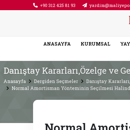
+90 312 425 81 93
yardim@maliyepos
ANASAYFA
KURUMSAL
YAY
Danıştay Kararları,Özelge ve Ge
Anasayfa
Dergiden Seçmeler
Danıştay Kararları
Normal Amortisman Yönteminin Seçilmesi Halinde
Normal Amort