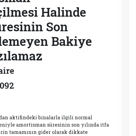
ilmesi Halinde
resinin Son
dilemeyen Bakiye
zılamaz
aire
9092
dan aktifindeki binalarla ilgili normal
iyle amortisman süresinin son yılında itfa
erin tamamının gider olarak dikkate