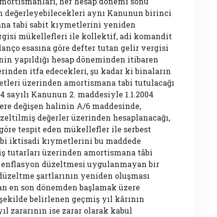
 amortismanları, her hesap dönemi sonu
en değerleyebilecekleri aynı Kanunun birinci
ana tabi sabit kıymetlerini yeniden
isi mükellefleri ile kollektif, adi komandit
lanço esasına göre defter tutan gelir vergisi
nin yapıldığı hesap döneminden itibaren
rinden itfa edecekleri, şu kadar ki binaların
leri üzerinden amortismana tabi tutulacağı
 sayılı Kanunun 2. maddesiyle 1.1.2004
zere değişen halinin A/6 maddesinde,
zeltilmiş değerler üzerinden hesaplanacağı,
göre tespit eden mükellefler ile serbest
bi iktisadi kıymetlerini bu maddede
iş tutarları üzerinden amortismana tâbi
e, enflasyon düzeltmesi uygulanmayan bir
üzeltme şartlarının yeniden oluşması
lan en son dönemden başlamak üzere
şekilde belirlenen geçmiş yıl kârının
ıl zararının ise zarar olarak kabul