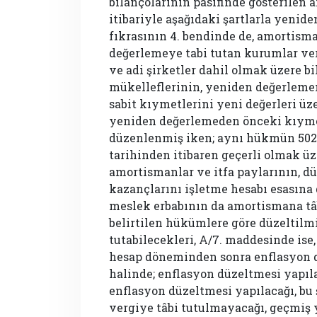
bilançolarının pasifinde gösterilen
itibariyle aşağıdaki şartlarla yenid
fıkrasının 4. bendinde de, amortism
değerlemeye tabi tutan kurumlar verg
ve adi şirketler dahil olmak üzere bi
mükelleflerinin, yeniden değerleme
sabit kıymetlerini yeni değerleri üze
yeniden değerlemeden önceki kıymet
düzenlenmiş iken; aynı hükmün 5024
tarihinden itibaren geçerli olmak ü
amortismanlar ve itfa paylarının, dü
kazançlarını işletme hesabı esasına 
meslek erbabının da amortismana tâ
belirtilen hükümlere göre düzeltilm
tutabilecekleri, A/7. maddesinde is
hesap döneminden sonra enflasyon d
halinde; enflasyon düzeltmesi yapı
enflasyon düzeltmesi yapılacağı, bu 
vergiye tâbi tutulmayacağı, geçmiş y