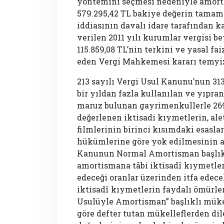
yöntemini seçmesi nedeniyle amorti
579.295,42 TL bakiye değerin tamamı
iddiasının davalı idare tarafından k
verilen 2011 yılı kurumlar vergisi 
115.859,08 TL’nin terkini ve yasal fai
eden Vergi Mahkemesi kararı temyiz
213 sayılı Vergi Usul Kanunu’nun 313
bir yıldan fazla kullanılan ve yıp
maruz bulunan gayrimenkullerle 26
değerlenen iktisadi kıymetlerin, ale
filmlerinin birinci kısımdaki esasla
hükümlerine göre yok edilmesinin 
Kanunun Normal Amortisman başlıkl
amortismana tâbi iktisadî kıymetler
edeceği oranlar üzerinden itfa edecek
iktisadî kıymetlerin faydalı ömürler
Usulüyle Amortisman” başlıklı müker
göre defter tutan mükelleflerden dil