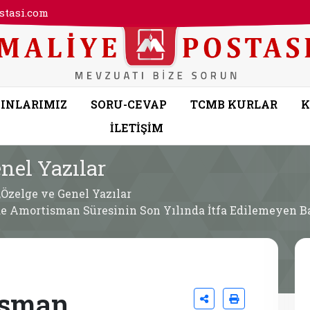
tasi.com
INLARIMIZ
SORU-CEVAP
TCMB KURLAR
K
İLETİŞİM
nel Yazılar
,Özelge ve Genel Yazılar
 Amortisman Süresinin Son Yılında İtfa Edilemeyen Ba
isman