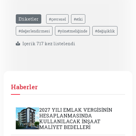
Etiketler
#çevresel
#etki
#değerlendirmesi
#yönetmeliğinde
#değişiklik
İçerik 717 kez listelendi
Haberler
2027 YILI EMLAK VERGİSİNİN
HESAPLANMASINDA
KULLANILACAK İNŞAAT
MALİYET BEDELLERİ