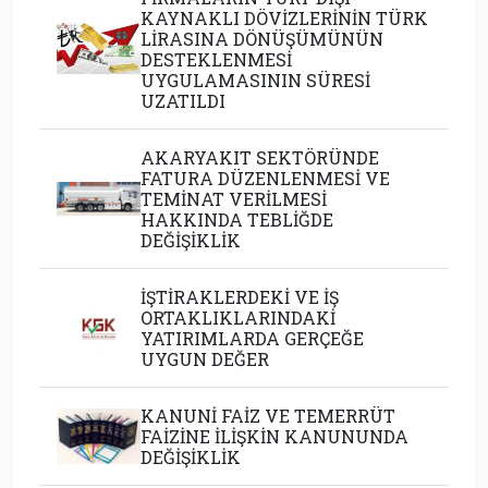
KAYNAKLI DÖVİZLERİNİN TÜRK
LİRASINA DÖNÜŞÜMÜNÜN
DESTEKLENMESİ
UYGULAMASININ SÜRESİ
UZATILDI
AKARYAKIT SEKTÖRÜNDE
FATURA DÜZENLENMESİ VE
TEMİNAT VERİLMESİ
HAKKINDA TEBLİĞDE
DEĞİŞİKLİK
İŞTİRAKLERDEKİ VE İŞ
ORTAKLIKLARINDAKİ
YATIRIMLARDA GERÇEĞE
UYGUN DEĞER
KANUNİ FAİZ VE TEMERRÜT
FAİZİNE İLİŞKİN KANUNUNDA
DEĞİŞİKLİK