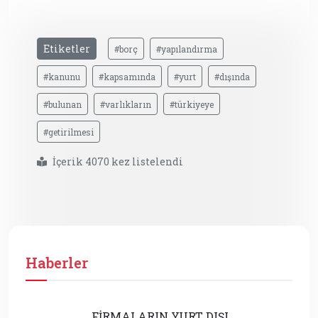
Etiketler
#borç
#yapılandırma
#kanunu
#kapsamında
#yurt
#dışında
#bulunan
#varlıkların
#türkiyeye
#getirilmesi
İçerik 4070 kez listelendi
Haberler
FİRMALARIN YURT DIŞI