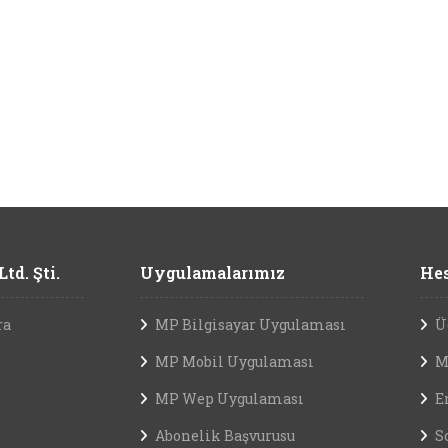
td. Şti.
Uygulamalarımız
Hes
ra
MP Bilgisayar Uygulaması
Ü
MP Mobil Uygulaması
M
MP Wep Uygulaması
E
Abonelik Başvurusu
S