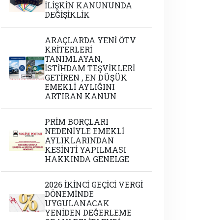
İLİŞKİN KANUNUNDA
DEĞİŞİKLİK
ARAÇLARDA YENİ ÖTV
KRİTERLERİ
TANIMLAYAN,
İSTİHDAM TEŞVİKLERİ
GETİREN , EN DÜŞÜK
EMEKLİ AYLIĞINI
ARTIRAN KANUN
PRİM BORÇLARI
NEDENİYLE EMEKLİ
AYLIKLARINDAN
KESİNTİ YAPILMASI
HAKKINDA GENELGE
2026 İKİNCİ GEÇİCİ VERGİ
DÖNEMİNDE
UYGULANACAK
YENİDEN DEĞERLEME