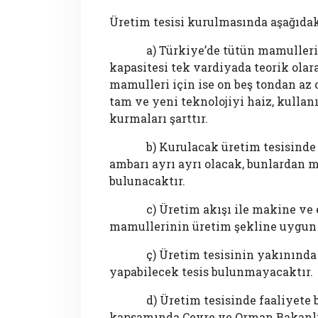
Üretim tesisi kurulmasında aşağıdak
a) Türkiye’de tütün mamulleri ür
kapasitesi tek vardiyada teorik olara
mamulleri için ise on beş tondan az
tam ve yeni teknolojiyi haiz, kulla
kurmaları şarttır.
b) Kurulacak üretim tesisinde h
ambarı ayrı ayrı olacak, bunlardan m
bulunacaktır.
c) Üretim akışı ile makine ve ek
mamullerinin üretim şekline uygun o
ç) Üretim tesisinin yakınında tü
yapabilecek tesis bulunmayacaktır.
d) Üretim tesisinde faaliyete ba
kapsamında Çevre ve Orman Bakanlığ