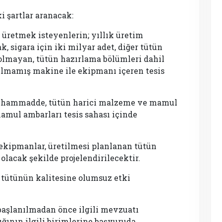
i şartlar aranacak:
etmek isteyenlerin; yıllık üretim
k, sigara için iki milyar adet, diğer tütün
 olmayan, tütün hazırlama bölümleri dahil
nılmamış makine ile ekipmanı içeren tesis
ammadde, tütün harici malzeme ve mamul
amul ambarları tesis sahası içinde
ipmanlar, üretilmesi planlanan tütün
lacak şekilde projelendirilecektir.
tünün kalitesine olumsuz etki
şlanılmadan önce ilgili mevzuatı
ının ilgili birimlerine başvuruda