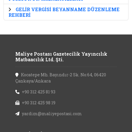
GELİR VERGİSİ BEYANNAME DÜZENLEME
REHBERİ
Maliye Postası Gazetecilik Yayıncılık
Matbaacılık Ltd. Şti.
Kocatepe Mh. Bayındır-2 Sk. No:64, 06420
Çankaya/Ankara
+90 312 425 81 93
+90 312 425 98 19
yardim@maliyepostasi.com