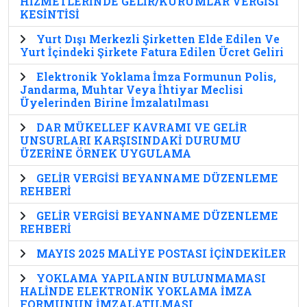
HİZMETLERİNDE GELİR/KURUMLAR VERGİSİ
KESİNTİSİ
Yurt Dışı Merkezli Şirketten Elde Edilen Ve
Yurt İçindeki Şirkete Fatura Edilen Ücret Geliri
Elektronik Yoklama İmza Formunun Polis,
Jandarma, Muhtar Veya İhtiyar Meclisi
Üyelerinden Birine İmzalatılması
DAR MÜKELLEF KAVRAMI VE GELİR
UNSURLARI KARŞISINDAKİ DURUMU
ÜZERİNE ÖRNEK UYGULAMA
GELİR VERGİSİ BEYANNAME DÜZENLEME
REHBERİ
GELİR VERGİSİ BEYANNAME DÜZENLEME
REHBERİ
MAYIS 2025 MALİYE POSTASI İÇİNDEKİLER
YOKLAMA YAPILANIN BULUNMAMASI
HALİNDE ELEKTRONİK YOKLAMA İMZA
FORMUNUN İMZALATILMASI