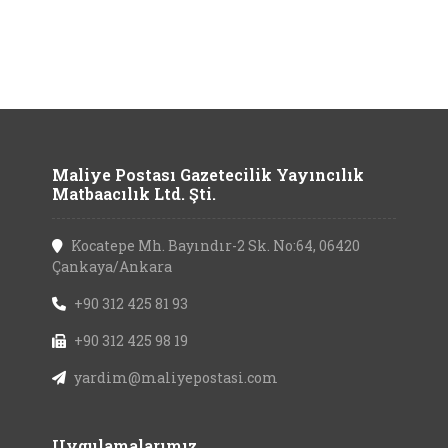
Maliye Postası Gazetecilik Yayıncılık
Matbaacılık Ltd. Şti.
Kocatepe Mh. Bayındır-2 Sk. No:64, 06420
Çankaya/Ankara
+90 312 425 81 93
+90 312 425 98 19
yardim@maliyepostasi.com
Uygulamalarımız