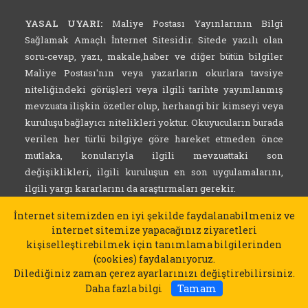
YASAL UYARI:
Maliye Postası Yayınlarının Bilgi
Sağlamak Amaçlı İnternet Sitesidir. Sitede yazılı olan
soru-cevap, yazı, makale,haber ve diğer bütün bilgiler
Maliye Postası'nın veya yazarların okurlara tavsiye
niteliğindeki görüşleri veya ilgili tarihte yayımlanmış
mevzuata ilişkin özetler olup, herhangi bir kimseyi veya
kuruluşu bağlayıcı nitelikleri yoktur. Okuyucuların burada
verilen her türlü bilgiye göre hareket etmeden önce
mutlaka, konularıyla ilgili mevzuattaki son
değişiklikleri, ilgili kuruluşun en son uygulamalarını,
ilgili yargı kararlarını da araştırmaları gerekir.
İnternet sitemizden en iyi şekilde faydalanabilmeniz ve
Burada yazılı bilgi ve görüşlerden olayı doğabilecek
internet sitemize yapacağınız ziyaretleri
ihtilaf veya sorunlarda Maliye Postası ve Maliye Postası
kişiselleştirebilmek için tanımlama bilgilerinden
uzmanları herhangi bir sorumluluk kabul etmez.
(cookies) faydalanıyoruz.
Dilediğiniz zaman çerez ayarlarınızı değiştirebilirsiniz.
Daha fazla bilgi
Tamam