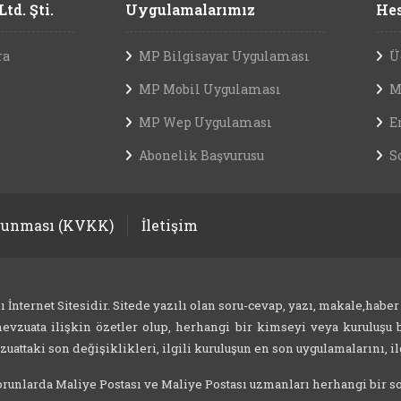
td. Şti.
Uygulamalarımız
Hes
ra
MP Bilgisayar Uygulaması
Ü
MP Mobil Uygulaması
M
MP Wep Uygulaması
E
Abonelik Başvurusu
S
orunması (KVKK)
İletişim
nternet Sitesidir. Sitede yazılı olan soru-cevap, yazı, makale,haber
evzuata ilişkin özetler olup, herhangi bir kimseyi veya kuruluşu b
attaki son değişiklikleri, ilgili kuruluşun en son uygulamalarını, ilg
 sorunlarda Maliye Postası ve Maliye Postası uzmanları herhangi bir 