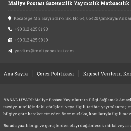
Maliye Postası Gazetecilik Yayıncılık Matbaacılık L
Kocatepe Mh. Bayındır-2 Sk. No:64, 06420 Çankaya/Anka
+90 312 425 81 93
+90 312 425 98 19
yardim@maliyepostasi.com
Ana Sayfa
Çerez Politikası
Kişisel Verilerin K
YASAL UYARI:
Maliye Postası Yayınlarının Bilgi Sağlamak Amaçlı İ
tavsiye niteliğindeki görüşleri veya ilgili tarihte yayımlanmış m
bilgiye göre hareket etmeden önce mutlaka, konularıyla ilgili mevzu
Burada yazılı bilgi ve görüşlerden olayı doğabilecek ihtilaf veya