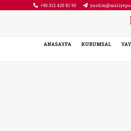
+90 312 425 81 93
yardim@maliyepos
ANASAYFA
KURUMSAL
YAY