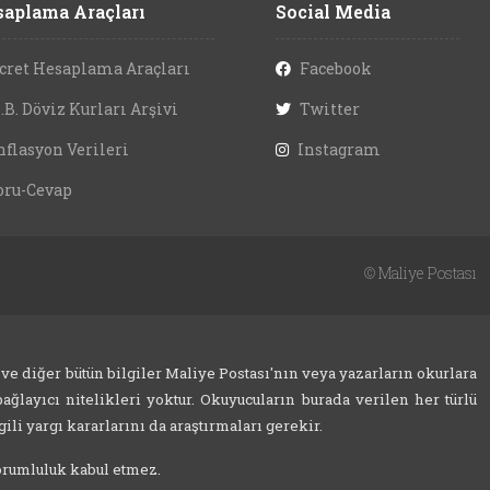
aplama Araçları
Social Media
cret Hesaplama Araçları
Facebook
.B. Döviz Kurları Arşivi
Twitter
nflasyon Verileri
Instagram
oru-Cevap
©
Maliye Postası
 ve diğer bütün bilgiler Maliye Postası'nın veya yazarların okurlara
ağlayıcı nitelikleri yoktur. Okuyucuların burada verilen her türlü
ili yargı kararlarını da araştırmaları gerekir.
sorumluluk kabul etmez.