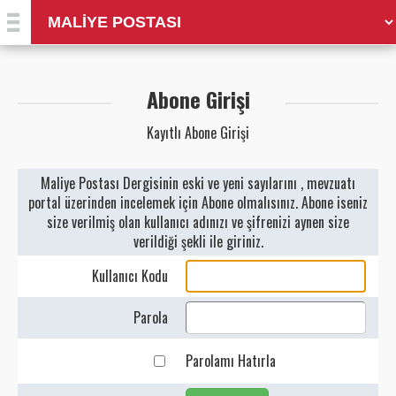
Altın Fiyatları
Amme Alacakları Tahsil Usulü Hakkında Kanun
Abone Girişi
Araştırma ve Geliştirme Faaliyetlerinin
Kayıtlı Abone Girişi
Desteklenmesi Hk. Kanun (5746 SAYILI )
Maliye Postası Dergisinin eski ve yeni sayılarını , mevzuatı
Bağımsız Denetim Mevzuatı
portal üzerinden incelemek için Abone olmalısınız. Abone iseniz
size verilmiş olan kullanıcı adınızı ve şifrenizi aynen size
Bağ-Kur Kanunu
verildiği şekli ile giriniz.
Bahis Oyunlarına İlişkin Kanun
Kullanıcı Kodu
Bazı Kamu Alacaklarının Tahsil ve Terkinine
Parola
İlişkin Kanun
Parolamı Hatırla
Bazı Kamu Alacaklarının Uzlaşma Usulü İle
Tahsili Hk. Kanun