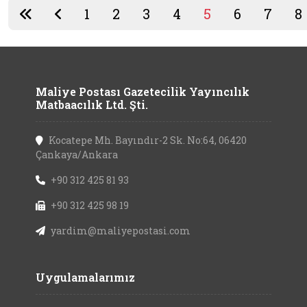
1
2
3
4
5
6
7
8
Maliye Postası Gazetecilik Yayıncılık
Matbaacılık Ltd. Şti.
Kocatepe Mh. Bayındır-2 Sk. No:64, 06420
Çankaya/Ankara
+90 312 425 81 93
+90 312 425 98 19
yardim@maliyepostasi.com
Uygulamalarımız