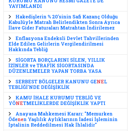
KURUMU KANUNU RESMİ GAZETE'DE
YAYIMLANDI
Hakedişlerin % 20'sinin Safi Kazanç Olduğu
Kabulüyle Matrah Belirlendikten Sonra Ayrıca
İlave Gider Faturaları Matrahtan İndirilemez
Enflasyona Endeksli Devlet Tahvillerinden
Elde Edilen Gelirlerin Vergilendirilmesi
Hakkında Tebliğ
SİGORTA BORÇLARINI SİLEN, YILLIK
İZİNLER ve TRAFİK SİGORTASINDA
DÜZENLEMELER YAPAN TORBA YASA
SERBEST BÖLGELER KANUNU GE
NE
L
TEBLİĞİ'NDE DEĞİŞİKLİK
KAMU İHALE KURUMU TEBLİĞ VE
YÖ
NE
TMELİKLERDE DEĞİŞİKLİK YAPTI
Anayasa Mahkemesi Kararı: "Memurken
Öde
ne
n Yaşlılık Aylıklarının İadesi İşleminin
İptalinin Reddedilmesi Hak İhlalidir"