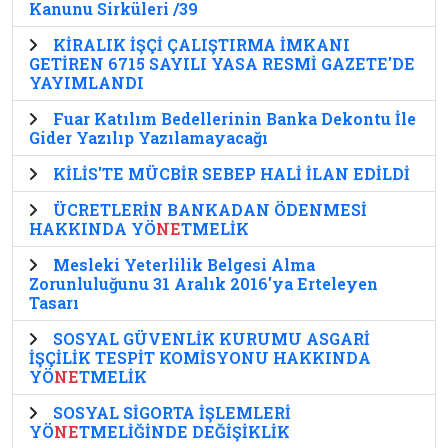
Kanunu Sirküleri /39
KİRALIK İŞÇİ ÇALIŞTIRMA İMKANI
GETİREN 6715 SAYILI YASA RESMİ GAZETE'DE
YAYIMLANDI
Fuar Katılım Bedellerinin Banka Dekontu İle
Gider Yazılıp Yazılamayacağı
KİLİS'TE MÜCBİR SEBEP HALİ İLAN EDİLDİ
ÜCRETLERİN BANKADAN ÖDENMESİ
HAKKINDA YÖ
NE
TMELİK
Mesleki Yeterlilik Belgesi Alma
Zorunluluğunu 31 Aralık 2016'ya Erteleyen
Tasarı
SOSYAL GÜVENLİK KURUMU ASGARİ
İŞÇİLİK TESPİT KOMİSYONU HAKKINDA
YÖ
NE
TMELİK
SOSYAL SİGORTA İŞLEMLERİ
YÖ
NE
TMELİĞİNDE DEĞİŞİKLİK