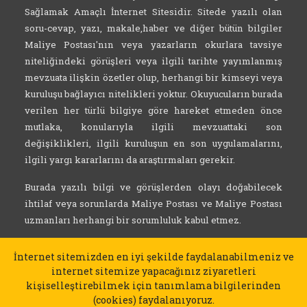
Sağlamak Amaçlı İnternet Sitesidir. Sitede yazılı olan
soru-cevap, yazı, makale,haber ve diğer bütün bilgiler
Maliye Postası'nın veya yazarların okurlara tavsiye
niteliğindeki görüşleri veya ilgili tarihte yayımlanmış
mevzuata ilişkin özetler olup, herhangi bir kimseyi veya
kuruluşu bağlayıcı nitelikleri yoktur. Okuyucuların burada
verilen her türlü bilgiye göre hareket etmeden önce
mutlaka, konularıyla ilgili mevzuattaki son
değişiklikleri, ilgili kuruluşun en son uygulamalarını,
ilgili yargı kararlarını da araştırmaları gerekir.
Burada yazılı bilgi ve görüşlerden olayı doğabilecek
ihtilaf veya sorunlarda Maliye Postası ve Maliye Postası
uzmanları herhangi bir sorumluluk kabul etmez.
İnternet sitemizden en iyi şekilde faydalanabilmeniz ve
internet sitemize yapacağınız ziyaretleri
kişiselleştirebilmek için tanımlama bilgilerinden
(cookies) faydalanıyoruz.