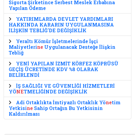
Sigorta Şirketince Serbest Meslek Erbabına
Yapılan Ödeme
YATIRIMLARDA DEVLET YARDIMLARI
HAKKINDA KARARIN UYGULANMASINA
İLİŞKİN TEBLİĞ'DE DEĞİŞİKLİK
Yeraltı Kömür İşletmelerinde İşçi
Maliyetleri
ne
Uygulanacak Desteğe İlişkin
Tebliğ
YENİ YAPILAN İZMİT KÖRFEZ KÖPRÜSÜ
GEÇİŞ ÜCRETİNDE KDV %8 OLARAK
BELİRLENDİ
İŞ SAĞLIĞI VE GÜVENLİĞİ HİZMETLERİ
YÖ
NE
TMELİĞİNDE DEĞİŞİKLİK
Adi Ortaklıkta İmtiyazlı Ortaklık Yö
ne
tim
Yetkisi
ne
Sahip Ortağın Bu Yetkisinin
Kaldırılması