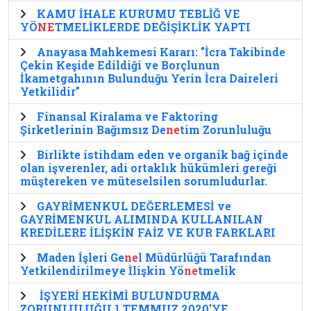
KAMU İHALE KURUMU TEBLİĞ VE
YÖ
NE
TMELİKLERDE DEĞİŞİKLİK YAPTI
Anayasa Mahkemesi Kararı: "İcra Takibinde
Çekin Keşide Edildiği ve Borçlunun
İkametgahının Bulunduğu Yerin İcra Daireleri
Yetkilidir"
Finansal Kiralama ve Faktoring
Şirketlerinin Bağımsız De
ne
tim Zorunluluğu
Birlikte istihdam eden ve organik bağ içinde
olan işverenler, adi ortaklık hükümleri gereği
müştereken ve müteselsilen sorumludurlar.
GAYRİMENKUL DEĞERLEMESİ ve
GAYRİMENKUL ALIMINDA KULLANILAN
KREDİLERE İLİŞKİN FAİZ VE KUR FARKLARI
Maden İşleri Ge
ne
l Müdürlüğü Tarafından
Yetkilendirilmeye İlişkin Yö
ne
tmelik
İŞYERİ HEKİMİ BULUNDURMA
ZORUNLULUĞU 1 TEMMUZ 2020'YE