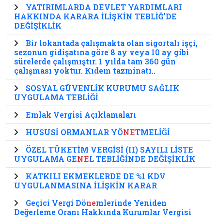
YATIRIMLARDA DEVLET YARDIMLARI
HAKKINDA KARARA İLİŞKİN TEBLİĞ'DE
DEĞİŞİKLİK
Bir lokantada çalışmakta olan sigortalı işçi,
sezonun gidişatına göre 8 ay veya 10 ay gibi
sürelerde çalışmıştır. 1 yılda tam 360 gün
çalışması yoktur. Kıdem tazminatı..
SOSYAL GÜVENLİK KURUMU SAĞLIK
UYGULAMA TEBLİĞİ
Emlak Vergisi Açıklamaları
HUSUSİ ORMANLAR YÖ
NE
TMELİĞİ
ÖZEL TÜKETİM VERGİSİ (II) SAYILI LİSTE
UYGULAMA GE
NE
L TEBLİĞİNDE DEĞİŞİKLİK
KATKILI EKMEKLERDE DE %1 KDV
UYGULANMASINA İLİŞKİN KARAR
Geçici Vergi Dö
ne
mlerinde Yeniden
Değerleme Oranı Hakkında Kurumlar Vergisi