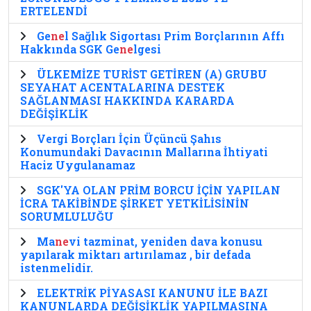
ERTELENDİ
Ge
ne
l Sağlık Sigortası Prim Borçlarının Affı
Hakkında SGK Ge
ne
lgesi
ÜLKEMİZE TURİST GETİREN (A) GRUBU
SEYAHAT ACENTALARINA DESTEK
SAĞLANMASI HAKKINDA KARARDA
DEĞİŞİKLİK
Vergi Borçları İçin Üçüncü Şahıs
Konumundaki Davacının Mallarına İhtiyati
Haciz Uygulanamaz
SGK'YA OLAN PRİM BORCU İÇİN YAPILAN
İCRA TAKİBİNDE ŞİRKET YETKİLİSİNİN
SORUMLULUĞU
Ma
ne
vi tazminat, yeniden dava konusu
yapılarak miktarı artırılamaz , bir defada
istenmelidir.
ELEKTRİK PİYASASI KANUNU İLE BAZI
KANUNLARDA DEĞİŞİKLİK YAPILMASINA