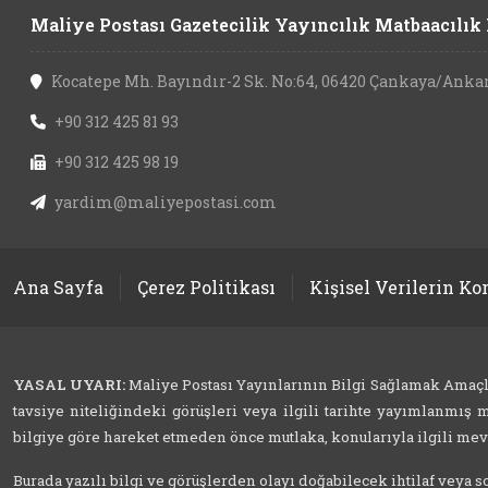
Maliye Postası Gazetecilik Yayıncılık Matbaacılık L
Kocatepe Mh. Bayındır-2 Sk. No:64, 06420 Çankaya/Anka
+90 312 425 81 93
+90 312 425 98 19
yardim@maliyepostasi.com
Ana Sayfa
Çerez Politikası
Kişisel Verilerin K
YASAL UYARI:
Maliye Postası Yayınlarının Bilgi Sağlamak Amaçlı İ
tavsiye niteliğindeki görüşleri veya ilgili tarihte yayımlanmış m
bilgiye göre hareket etmeden önce mutlaka, konularıyla ilgili mevzu
Burada yazılı bilgi ve görüşlerden olayı doğabilecek ihtilaf veya