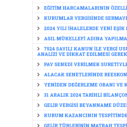
EĞİTİM HARCAMALARININ ÖZELLİ
KURUMLAR VERGİSİNDE SERMAYE
2024 YILI İHALELERDE YENİ EŞİ
ASIL MÜKELLEFİ ADINA YAPILMA
7524 SAYILI KANUN İLE VERGİ 
ANALİZİ VE DİKKAT EDİLMESİ GERE
PAY SENEDİ VERİLMEK SURETİY
ALACAK SENETLERİNDE REESKONT
YENİDEN DEĞERLEME ORANI VE 
31 ARALIK 2024 TARİHLİ BİLAN
GELİR VERGİSİ BEYANNAME DÜZ
KURUM KAZANCININ TESPİTİNDE
GELİR TÜRLERİNİN MATRAH TESP