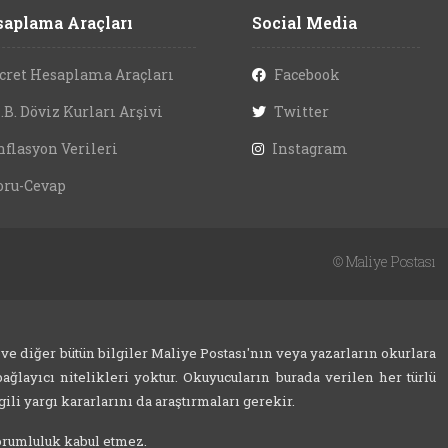
aplama Araçları
Social Media
cret Hesaplama Araçları
Facebook
.B. Döviz Kurları Arşivi
Twitter
nflasyon Verileri
Instagram
oru-Cevap
©
Maliye Postası
 ve diğer bütün bilgiler Maliye Postası'nın veya yazarların okurlara
ağlayıcı nitelikleri yoktur. Okuyucuların burada verilen her türlü
ili yargı kararlarını da araştırmaları gerekir.
sorumluluk kabul etmez.