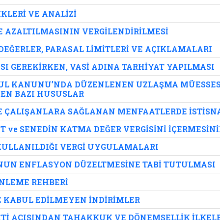
KLERİ VE ANALİZİ
 AZALTILMASININ VERGİLENDİRİLMESİ
K DEĞERLER, PARASAL LİMİTLERİ VE AÇIKLAMALARI
SI GEREKİRKEN, VASİ ADINA TARHİYAT YAPILMASI
USUL KANUNU’NDA DÜZENLENEN UZLAŞMA MÜESSES
KEN BAZI HUSUSLAR
LE ÇALIŞANLARA SAĞLANAN MENFAATLERDE İSTİSN
 ve SENEDİN KATMA DEĞER VERGİSİNİ İÇERMESİN
KULLANILDIĞI VERGİ UYGULAMALARI
ÇONUN ENFLASYON DÜZELTMESİNE TABİ TUTULMASI
ENLEME REHBERİ
 KABUL EDİLMEYEN İNDİRİMLER
İTİ AÇISINDAN TAHAKKUK VE DÖNEMSELLİK İLKEL