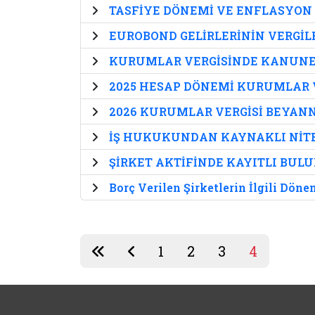
TASFİYE DÖNEMİ VE ENFLASYON
EUROBOND GELİRLERİNİN VERGİ
KURUMLAR VERGİSİNDE KANUNE
2025 HESAP DÖNEMİ KURUMLAR V
2026 KURUMLAR VERGİSİ BEYANN
İŞ HUKUKUNDAN KAYNAKLI NİTEL
ŞİRKET AKTİFİNDE KAYITLI BU
Borç Verilen Şirketlerin İlgili Dön
1
2
3
4