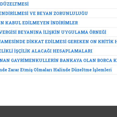
 DÜZELTMESİ
LENDİRİLMESİ VE BEYAN ZORUNLULUĞU
N KABUL EDİLMEYEN İNDİRİMLER
ERGİSİ BEYANINA İLİŞKİN UYGULAMA ÖRNEĞİ
AMESİNDE DİKKAT EDİLMESİ GEREKEN ON KRİTİK
İKLİ İŞÇİLİK ALACAĞI HESAPLAMALARI
LUNAN GAYRİMENKULLERİN BANKAYA OLAN BORCA K
emde Zarar Etmiş Olmaları Halinde Düzeltme İşlemleri