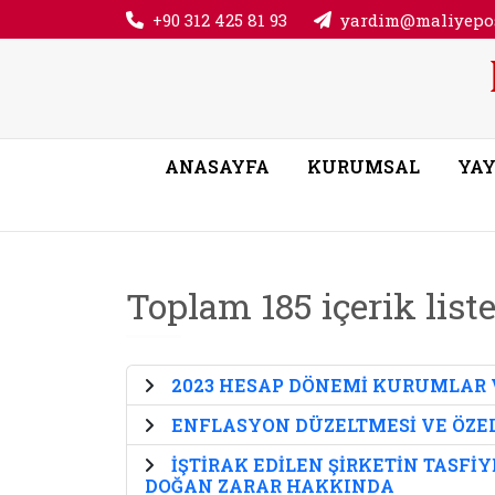
+90 312 425 81 93
yardim@maliyepos
ANASAYFA
KURUMSAL
YAY
Toplam 185 içerik list
2023 HESAP DÖNEMİ KURUMLAR V
ENFLASYON DÜZELTMESİ VE ÖZE
İŞTİRAK EDİLEN ŞİRKETİN TASFİ
DOĞAN ZARAR HAKKINDA