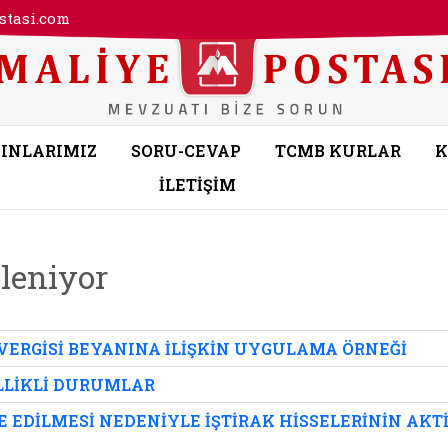
tasi.com
INLARIMIZ
SORU-CEVAP
TCMB KURLAR
K
İLETİŞİM
eleniyor
ERGİSİ BEYANINA İLİŞKİN UYGULAMA ÖRNEĞİ
LLİKLİ DURUMLAR
YE EDİLMESİ NEDENİYLE İŞTİRAK HİSSELERİNİN AK