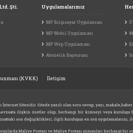
td. Şti.
Uygulamalarımız
Hes
ra
MP Bilgisayar Uygulaması
Ü
MP Mobil Uygulaması
M
MP Wep Uygulaması
E
Abonelik Başvurusu
S
orunması (KVKK)
İletişim
nternet Sitesidir. Sitede yazılı olan soru-cevap, yazı, makale,haber
evzuata ilişkin özetler olup, herhangi bir kimseyi veya kuruluşu b
attaki son değişiklikleri, ilgili kuruluşun en son uygulamalarını, ilg
 sorunlarda Maliye Postası ve Maliye Postası uzmanları herhangi bir 