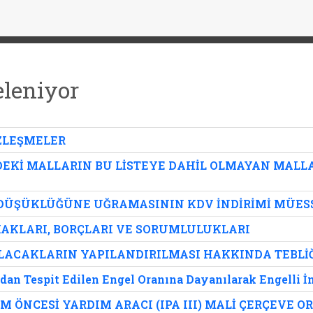
eleniyor
ÖZLEŞMELER
LİNDEKİ MALLARIN BU LİSTEYE DAHİL OLMAYAN MAL
 DÜŞÜKLÜĞÜNE UĞRAMASININ KDV İNDİRİMİ MÜESS
HAKLARI, BORÇLARI VE SORUMLULUKLARI
ALACAKLARIN YAPILANDIRILMASI HAKKINDA TEBLİ
dan Tespit Edilen Engel Oranına Dayanılarak Engelli 
IM ÖNCESİ YARDIM ARACI (IPA III) MALİ ÇERÇEVE 