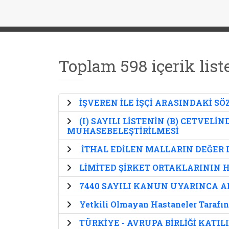
Toplam 598 içerik list
İŞVEREN İLE İŞÇİ ARASINDAKİ S
(I) SAYILI LİSTENİN (B) CETVE
MUHASEBELEŞTİRİLMESİ
İTHAL EDİLEN MALLARIN DEĞER
LİMİTED ŞİRKET ORTAKLARININ 
7440 SAYILI KANUN UYARINCA 
Yetkili Olmayan Hastaneler Tarafın
TÜRKİYE - AVRUPA BİRLİĞİ KATIL