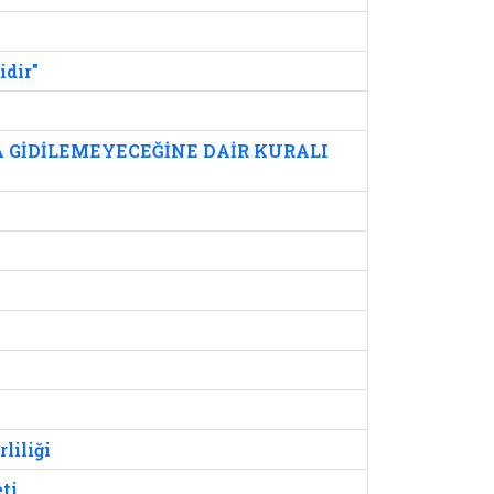
idir"
A GİDİLEMEYECEĞİNE DAİR KURALI
liliği
ti