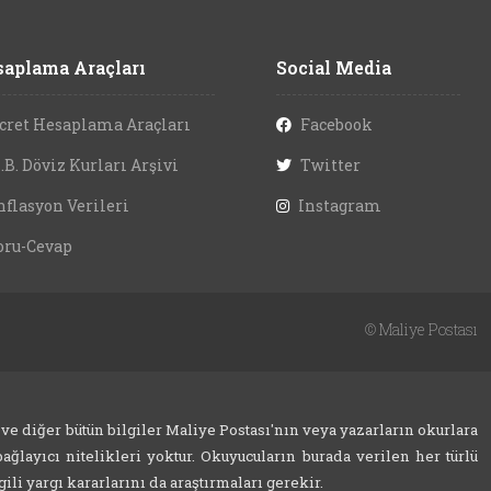
aplama Araçları
Social Media
cret Hesaplama Araçları
Facebook
.B. Döviz Kurları Arşivi
Twitter
nflasyon Verileri
Instagram
oru-Cevap
©
Maliye Postası
 ve diğer bütün bilgiler Maliye Postası'nın veya yazarların okurlara
ağlayıcı nitelikleri yoktur. Okuyucuların burada verilen her türlü
ili yargı kararlarını da araştırmaları gerekir.