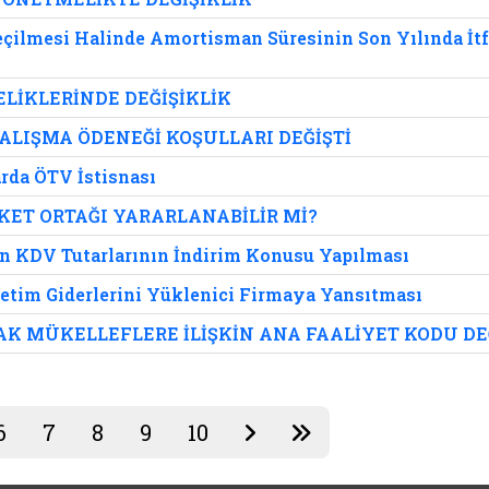
lmesi Halinde Amortisman Süresinin Son Yılında İtf
LİKLERİNDE DEĞİŞİKLİK
ALIŞMA ÖDENEĞİ KOŞULLARI DEĞİŞTİ
arda ÖTV İstisnası
KET ORTAĞI YARARLANABİLİR Mİ?
in KDV Tutarlarının İndirim Konusu Yapılması
etim Giderlerini Yüklenici Firmaya Yansıtması
K MÜKELLEFLERE İLİŞKİN ANA FAALİYET KODU D
6
7
8
9
10