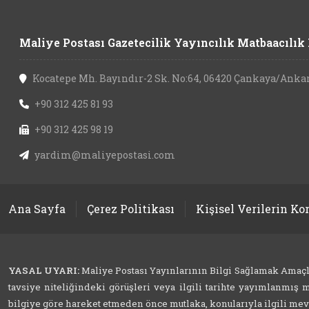
Maliye Postası Gazetecilik Yayıncılık Matbaacılık L
Kocatepe Mh. Bayındır-2 Sk. No:64, 06420 Çankaya/Anka
+90 312 425 81 93
+90 312 425 98 19
yardim@maliyepostasi.com
Ana Sayfa
Çerez Politikası
Kişisel Verilerin K
YASAL UYARI:
Maliye Postası Yayınlarının Bilgi Sağlamak Amaçlı İ
tavsiye niteliğindeki görüşleri veya ilgili tarihte yayımlanmış m
bilgiye göre hareket etmeden önce mutlaka, konularıyla ilgili mevzu