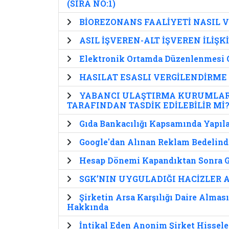
(SIRA NO:1)
BİOREZONANS FAALİYETİ NASIL V
ASIL İŞVEREN-ALT İŞVEREN İLİŞK
Elektronik Ortamda Düzenlenmesi G
HASILAT ESASLI VERGİLENDİRME
YABANCI ULAŞTIRMA KURUMLARI
TARAFINDAN TASDİK EDİLEBİLİR Mİ
Gıda Bankacılığı Kapsamında Yapıla
Google'dan Alınan Reklam Bedelind
Hesap Dönemi Kapandıktan Sonra G
SGK’NIN UYGULADIĞI HACİZLER 
Şirketin Arsa Karşılığı Daire Almas
Hakkında
İntikal Eden Anonim Şirket Hisseler