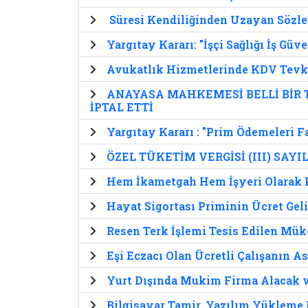
Süresi Kendiliğinden Uzayan Sözl
Yargıtay Kararı: "İşçi Sağlığı İş G
Avukatlık Hizmetlerinde KDV Tevki
ANAYASA MAHKEMESİ BELLİ BİR 
İPTAL ETTİ
Yargıtay Kararı : "Prim Ödemeleri 
ÖZEL TÜKETİM VERGİSİ (III) SAY
Hem İkametgah Hem İşyeri Olarak Ku
Hayat Sigortası Priminin Ücret Gel
Resen Terk İşlemi Tesis Edilen Mük
Eşi Eczacı Olan Ücretli Çalışanın 
Yurt Dışında Mukim Firma Alacak ve
Bilgisayar Tamir, Yazılım Yükleme 