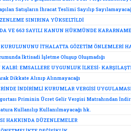
apılan Satışların İhracat Teslimi Sayılıp Sayılamayaca
ÜZENLEME SINIRINA YÜKSELTİLDİ
RDA VE 663 SAYILI KANUN HÜKMÜNDE KARARNAMED
Rİ KURULUNUNU İTHALATTA GÖZETİM ÖNLEMLERİ 
urumunda İktisadi İşletme Oluşup Oluşmadığı
KALBİ: EMSALLERE UYGUNLUK İLKESİ- KARŞILAŞTI
arak Dikkate Alınıp Alınmayacağı
ERİNDE İNDİRİMLİ KURUMLAR VERGİSİ UYGULAMAS
gortası Priminin Ücret Gelir Vergisi Matrahından İndi
 Fatura Kullanılıp Kullanılmayacağı hk.
SI HAKKINDA DÜZENLEMELER
YÖNETMELİKTE DEĞİŞİKLİK