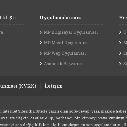
td. Şti.
Uygulamalarımız
Hes
ra
MP Bilgisayar Uygulaması
Ü
MP Mobil Uygulaması
M
MP Wep Uygulaması
E
Abonelik Başvurusu
S
orunması (KVKK)
İletişim
nternet Sitesidir. Sitede yazılı olan soru-cevap, yazı, makale,haber
evzuata ilişkin özetler olup, herhangi bir kimseyi veya kuruluşu b
attaki son değişiklikleri, ilgili kuruluşun en son uygulamalarını, ilg