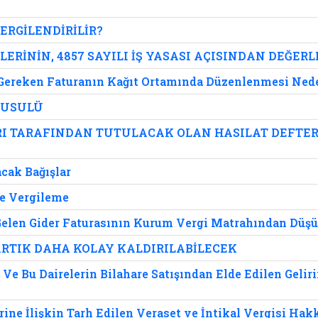
ERGİLENDİRİLİR?
İLERİNİN, 4857 SAYILI İŞ YASASI AÇISINDAN DEĞER
ereken Faturanın Kağıt Ortamında Düzenlenmesi Neden
 USULÜ
 TARAFINDAN TUTULACAK OLAN HASILAT DEFTERİ
?
cak Bağışlar
e Vergileme
elen Gider Faturasının Kurum Vergi Matrahından Düş
ARTIK DAHA KOLAY KALDIRILABİLECEK
ı Ve Bu Dairelerin Bilahare Satışından Elde Edilen Geli
ine İlişkin Tarh Edilen Veraset ve İntikal Vergisi Hak