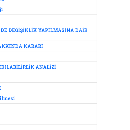
ğı
E DEĞİŞİKLİK YAPILMASINA DAİR
HAKKINDA KARARI
RILABİLİRLİK ANALİZİ
I
rilmesi