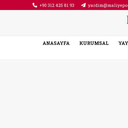
+90 312 425 81 93
yardim@maliyepos
ANASAYFA
KURUMSAL
YAY