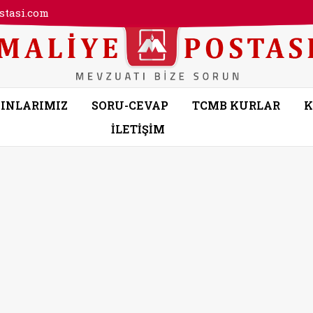
tasi.com
INLARIMIZ
SORU-CEVAP
TCMB KURLAR
K
İLETİŞİM