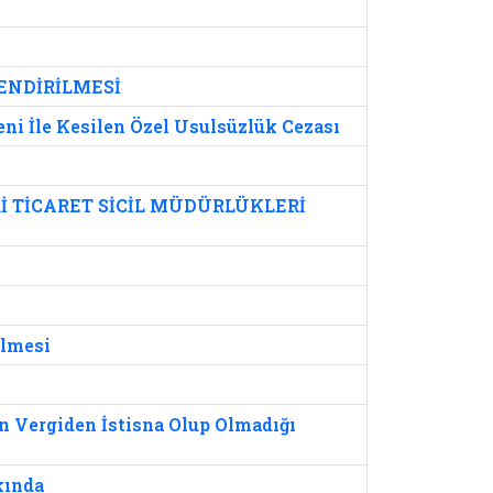
LENDİRİLMESİ
i İle Kesilen Özel Usulsüzlük Cezası
 TİCARET SİCİL MÜDÜRLÜKLERİ
ülmesi
rin Vergiden İstisna Olup Olmadığı
kında