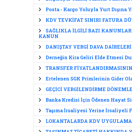
Posta - Kargo Yoluyla Yurt Dışına Y
KDV TEVKİFAT SINIRI FATURA D
SAĞLIKLA İLGİLİ BAZI KANUNLA
KANUN
DANIŞTAY VERGİ DAVA DAİRELE
Derneğin Kira Geliri Elde Etmesi D
TRANSFER FİYATLANDIRMASININ 
Ertelenen SGK Primlerinin Gider Ol
GEÇİCİ VERGİLENDİRME DÖNEML
Banka Kredisi İçin Ödenen Hayat Si
Taşıma İrsaliyesi Yerine İrsaliyeli
LOKANTALARDA KDV UYGULAMA
TAŞINMAZ TİCARETİ HAKKINDA 