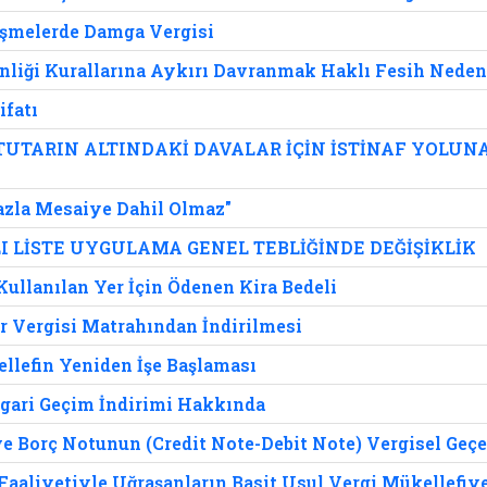
eşmelerde Damga Vergisi
üvenliği Kurallarına Aykırı Davranmak Haklı Fesih Neden
fatı
TUTARIN ALTINDAKİ DAVALAR İÇİN İSTİNAF YOLUN
Fazla Mesaiye Dahil Olmaz"
ILI LİSTE UYGULAMA GENEL TEBLİĞİNDE DEĞİŞİKLİK
llanılan Yer İçin Ödenen Kira Bedeli
ir Vergisi Matrahından İndirilmesi
ellefin Yeniden İşe Başlaması
Asgari Geçim İndirimi Hakkında
 Borç Notunun (Credit Note-Debit Note) Vergisel Geçer
Faaliyetiyle Uğraşanların Basit Usul Vergi Mükellefiye